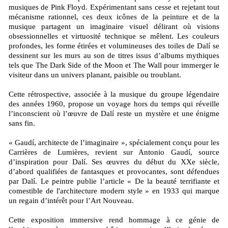
musiques de Pink Floyd. Expérimentant sans cesse et rejetant tout
mécanisme rationnel, ces deux icônes de la peinture et de la
musique partagent un imaginaire visuel délirant où visions
obsessionnelles et virtuosité technique se mêlent. Les couleurs
profondes, les forme étirées et volumineuses des toiles de Dalí se
dessinent sur les murs au son de titres issus d’albums mythiques
tels que The Dark Side of the Moon et The Wall pour immerger le
visiteur dans un univers planant, paisible ou troublant.
Cette rétrospective, associée à la musique du groupe légendaire
des années 1960, propose un voyage hors du temps qui réveille
l’inconscient où l’œuvre de Dalí reste un mystère et une énigme
sans fin.
« Gaudí, architecte de l’imaginaire », spécialement conçu pour les
Carrières de Lumières, revient sur Antonio Gaudí, source
d’inspiration pour Dalí. Ses œuvres du début du XXe siècle,
d’abord qualifiées de fantasques et provocantes, sont défendues
par Dalí. Le peintre publie l’article « De la beauté terrifiante et
comestible de l'architecture modern style » en 1933 qui marque
un regain d’intérêt pour l’Art Nouveau.
Cette exposition immersive rend hommage à ce génie de