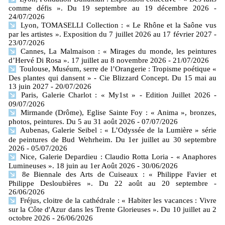
comme défis ». Du 19 septembre au 19 décembre 2026
-
24/07/2026
Lyon, TOMASELLI Collection : « Le Rhône et la Saône vus
par les artistes ». Exposition du 7 juillet 2026 au 17 février 2027
-
23/07/2026
Cannes, La Malmaison : « Mirages du monde, les peintures
d’Hervé Di Rosa ». 17 juillet au 8 novembre 2026
- 21/07/2026
Toulouse, Muséum, serre de l’Orangerie : Tropisme poétique «
Des plantes qui dansent » - Cie Blizzard Concept. Du 15 mai au
13 juin 2027
- 20/07/2026
Paris, Galerie Charlot : « My1st » - Edition Juillet 2026
-
09/07/2026
Mirmande (Drôme), Eglise Sainte Foy : « Anima », bronzes,
photos, peintures. Du 5 au 31 août 2026
- 07/07/2026
Aubenas, Galerie Seibel : « L’Odyssée de la Lumière » série
de peintures de Bud Wehrheim. Du 1er juillet au 30 septembre
2026
- 05/07/2026
Nice, Galerie Depardieu : Claudio Rotta Loria - « Anaphores
Lumineuses ». 18 juin au 1er Août 2026
- 30/06/2026
8e Biennale des Arts de Cuiseaux : « Philippe Favier et
Philippe Desloubières ». Du 22 août au 20 septembre
-
26/06/2026
Fréjus, cloitre de la cathédrale : « Habiter les vacances : Vivre
sur la Côte d'Azur dans les Trente Glorieuses ». Du 10 juillet au 2
octobre 2026
- 26/06/2026