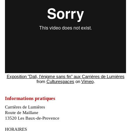
Exposition "Dalí, l'énigme sans fin" aux Carrières de Lumières
from
Culturespaces
on
Vimeo
.
Informations pratiques
Carrières de Lumières
Route de Maillane
13520 Les Baux-de-Provence
HORAIRES