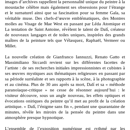
images d’archives rappellent la personnalité unique du peintre à la
moustache célèbre mais également ses obsessions pour l’étrange
et le surnaturel ainsi que sa fascination pour sa femme Gala, sa
véritable muse. Des chefs-d’œuvre emblématiques, des Montres
molles au Visage de Mae West en passant par Léda Atomique et
La tentation de Saint Antoine, révèlent le talent de Dalí, créateur
de nouveaux langages et de toiles uniques, inspirées des grands
maîtres de la peinture tels que Vélasquez, Raphaël, Vermeer ou
Millet.
La nouvelle création de Gianfranco Iannuzzi, Renato Gatto et
Massimiliano Siccardi revient sur les différentes facettes de
l’artiste : de ses recherches initiales impressionnistes et cubistes à
ses œuvres mystiques aux thématiques religieuses en passant par
sa période surréaliste et ses rapports à la scène, à la photographie
et au cinéma. Plus de 30 ans après sa mort, Dalí et sa « méthode
paranoïaque-critique » ne cesse de résonner aujourd’hui : le
visiteur découvre, sous un angle nouveau, les effets optiques et
évocations oniriques du peintre qu’il met au profit de la création
artistique. « Dalí, l’énigme sans fin », pendant une quarantaine de
minutes, révèle les miroirs de la pensée du peintre dans une
atmosphère presque hypnotique.
L’ensemble de l’exposition numérique est rythmé par les