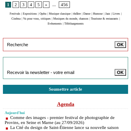
1
2
3
4
5
»
...
456
Festivals
|
Expositions
|
Opéra
|
Musique classique
|
théâtre
|
Danse
|
Humour
|
Jazz
|
Livres
|
Cinéma
|
Vu pour vous, critiques
|
Musiques du monde, chanson
|
Tourisme & restaurants
|
Evénements
|
Téléchargements
Inscription à la newsletter
Soumettre article
Agenda
Aujourd'hui
Comme des images - premier festival de photographie de
Provins, en Seine et Marne (au 27/09/2026)
La Cité du design de Saint-Étienne lance sa nouvelle saison