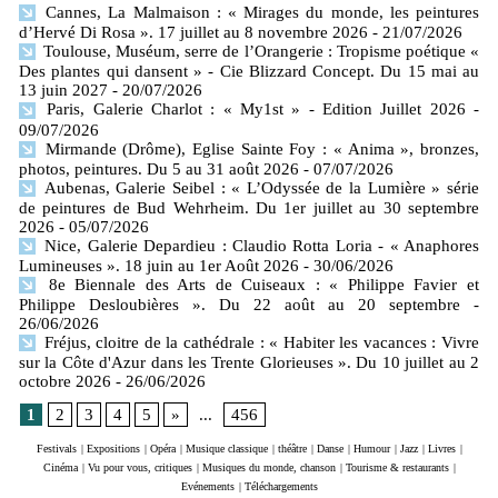
Cannes, La Malmaison : « Mirages du monde, les peintures
d’Hervé Di Rosa ». 17 juillet au 8 novembre 2026
- 21/07/2026
Toulouse, Muséum, serre de l’Orangerie : Tropisme poétique «
Des plantes qui dansent » - Cie Blizzard Concept. Du 15 mai au
13 juin 2027
- 20/07/2026
Paris, Galerie Charlot : « My1st » - Edition Juillet 2026
-
09/07/2026
Mirmande (Drôme), Eglise Sainte Foy : « Anima », bronzes,
photos, peintures. Du 5 au 31 août 2026
- 07/07/2026
Aubenas, Galerie Seibel : « L’Odyssée de la Lumière » série
de peintures de Bud Wehrheim. Du 1er juillet au 30 septembre
2026
- 05/07/2026
Nice, Galerie Depardieu : Claudio Rotta Loria - « Anaphores
Lumineuses ». 18 juin au 1er Août 2026
- 30/06/2026
8e Biennale des Arts de Cuiseaux : « Philippe Favier et
Philippe Desloubières ». Du 22 août au 20 septembre
-
26/06/2026
Fréjus, cloitre de la cathédrale : « Habiter les vacances : Vivre
sur la Côte d'Azur dans les Trente Glorieuses ». Du 10 juillet au 2
octobre 2026
- 26/06/2026
1
2
3
4
5
»
...
456
Festivals
|
Expositions
|
Opéra
|
Musique classique
|
théâtre
|
Danse
|
Humour
|
Jazz
|
Livres
|
Cinéma
|
Vu pour vous, critiques
|
Musiques du monde, chanson
|
Tourisme & restaurants
|
Evénements
|
Téléchargements