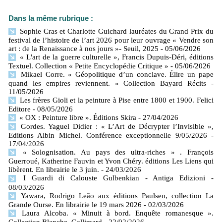
Dans la même rubrique :
Sophie Cras et Charlotte Guichard lauréates du Grand Prix du
festival de l’histoire de l’art 2026 pour leur ouvrage « Vendre son
art : de la Renaissance à nos jours »- Seuil, 2025
- 05/06/2026
« L'art de la guerre culturelle », Francis Dupuis-Déri, éditions
Textuel. Collection « Petite Encyclopédie Critique »
- 05/06/2026
Mikael Corre. « Géopolitique d’un conclave. Élire un pape
quand les empires reviennent. » Collection Bayard Récits
-
11/05/2026
Les frères Gioli et la peinture à Pise entre 1800 et 1900. Felici
Editore
- 08/05/2026
« OX : Peinture libre ». Éditions Skira
- 27/04/2026
Gordes. Yaguel Didier : « L’Art de Décrypter l’Invisible »,
Editions Albin Michel. Conférence exceptionnelle 9/05/2026
-
17/04/2026
« Solognisation. Au pays des ultra-riches » . François
Guerroué, Katherine Fauvin et Yvon Chéry. éditions Les Liens qui
libèrent. En librairie le 3 juin.
- 24/03/2026
I Guardi di Calouste Gulbenkian - Antiga Edizioni
-
08/03/2026
Yawara, Rodrigo Leão aux éditions Paulsen, collection La
Grande Ourse. En librairie le 19 mars 2026
- 02/03/2026
Laura Alcoba. « Minuit à bord. Enquête romanesque ».
Collection Blanche. Gallimard
- 22/02/2026