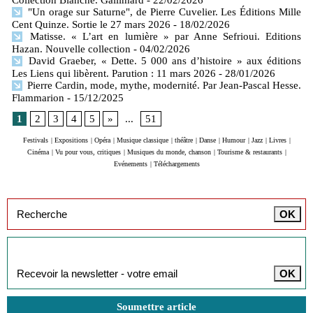
"Un orage sur Saturne", de Pierre Cuvelier. Les Éditions Mille
Cent Quinze. Sortie le 27 mars 2026
- 18/02/2026
Matisse. « L’art en lumière » par Anne Sefrioui. Editions
Hazan. Nouvelle collection
- 04/02/2026
David Graeber, « Dette. 5 000 ans d’histoire » aux éditions
Les Liens qui libèrent. Parution : 11 mars 2026
- 28/01/2026
Pierre Cardin, mode, mythe, modernité. Par Jean-Pascal Hesse.
Flammarion
- 15/12/2025
1
2
3
4
5
»
...
51
Festivals
|
Expositions
|
Opéra
|
Musique classique
|
théâtre
|
Danse
|
Humour
|
Jazz
|
Livres
|
Cinéma
|
Vu pour vous, critiques
|
Musiques du monde, chanson
|
Tourisme & restaurants
|
Evénements
|
Téléchargements
Inscription à la newsletter
Soumettre article