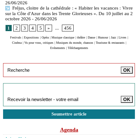
26/06/2026
Fréjus, cloitre de la cathédrale : « Habiter les vacances : Vivre
sur la Côte d'Azur dans les Trente Glorieuses ». Du 10 juillet au 2
octobre 2026
- 26/06/2026
1
2
3
4
5
»
...
456
Festivals
|
Expositions
|
Opéra
|
Musique classique
|
théâtre
|
Danse
|
Humour
|
Jazz
|
Livres
|
Cinéma
|
Vu pour vous, critiques
|
Musiques du monde, chanson
|
Tourisme & restaurants
|
Evénements
|
Téléchargements
Inscription à la newsletter
Soumettre article
Agenda