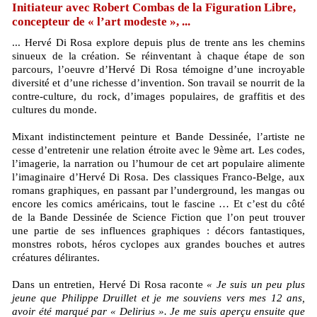
Initiateur avec Robert Combas de la Figuration Libre,
concepteur de « l’art modeste », ...
... Hervé Di Rosa explore depuis plus de trente ans les chemins
sinueux de la création. Se réinventant à chaque étape de son
parcours, l’oeuvre d’Hervé Di Rosa témoigne d’une incroyable
diversité et d’une richesse d’invention. Son travail se nourrit de la
contre-culture, du rock, d’images populaires, de graffitis et des
cultures du monde.
Mixant indistinctement peinture et Bande Dessinée, l’artiste ne
cesse d’entretenir une relation étroite avec le 9ème art. Les codes,
l’imagerie, la narration ou l’humour de cet art populaire alimente
l’imaginaire d’Hervé Di Rosa. Des classiques Franco-Belge, aux
romans graphiques, en passant par l’underground, les mangas ou
encore les comics américains, tout le fascine … Et c’est du côté
de la Bande Dessinée de Science Fiction que l’on peut trouver
une partie de ses influences graphiques : décors fantastiques,
monstres robots, héros cyclopes aux grandes bouches et autres
créatures délirantes.
Dans un entretien, Hervé Di Rosa raconte
« Je suis un peu plus
jeune que Philippe Druillet et je me souviens vers mes 12 ans,
avoir été marqué par « Delirius ». Je me suis aperçu ensuite que