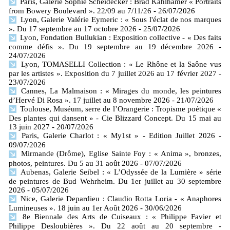
Paris, Galerie Sophie Scheidecker : Brad Kahlhamer « Portraits
from Bowery Boulevard ». 22/09 au 7/11/26
- 26/07/2026
Lyon, Galerie Valérie Eymeric : « Sous l'éclat de nos marques
». Du 17 septembre au 17 octobre 2026
- 25/07/2026
Lyon, Fondation Bullukian : Exposition collective - « Des faits
comme défis ». Du 19 septembre au 19 décembre 2026
-
24/07/2026
Lyon, TOMASELLI Collection : « Le Rhône et la Saône vus
par les artistes ». Exposition du 7 juillet 2026 au 17 février 2027
-
23/07/2026
Cannes, La Malmaison : « Mirages du monde, les peintures
d’Hervé Di Rosa ». 17 juillet au 8 novembre 2026
- 21/07/2026
Toulouse, Muséum, serre de l’Orangerie : Tropisme poétique «
Des plantes qui dansent » - Cie Blizzard Concept. Du 15 mai au
13 juin 2027
- 20/07/2026
Paris, Galerie Charlot : « My1st » - Edition Juillet 2026
-
09/07/2026
Mirmande (Drôme), Eglise Sainte Foy : « Anima », bronzes,
photos, peintures. Du 5 au 31 août 2026
- 07/07/2026
Aubenas, Galerie Seibel : « L’Odyssée de la Lumière » série
de peintures de Bud Wehrheim. Du 1er juillet au 30 septembre
2026
- 05/07/2026
Nice, Galerie Depardieu : Claudio Rotta Loria - « Anaphores
Lumineuses ». 18 juin au 1er Août 2026
- 30/06/2026
8e Biennale des Arts de Cuiseaux : « Philippe Favier et
Philippe Desloubières ». Du 22 août au 20 septembre
-