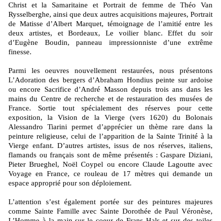
Christ et la Samaritaine et Portrait de femme de Théo Van
Rysselberghe, ainsi que deux autres acquisitions majeures, Portrait
de Matisse d’Albert Marquet, témoignage de l’amitié entre les
deux artistes, et Bordeaux, Le voilier blanc. Effet du soir
d’Eugène Boudin, panneau impressionniste d’une extrême
finesse.
Parmi les oeuvres nouvellement restaurées, nous présentons
L’Adoration des bergers d’Abraham Hondius peinte sur ardoise
ou encore Sacrifice d’André Masson depuis trois ans dans les
mains du Centre de recherche et de restauration des musées de
France. Sortie tout spécialement des réserves pour cette
exposition, la Vision de la Vierge (vers 1620) du Bolonais
Alessandro Tiarini permet d’apprécier un thème rare dans la
peinture religieuse, celui de l’apparition de la Sainte Trinité à la
Vierge enfant. D’autres artistes, issus de nos réserves, italiens,
flamands ou français sont de même présentés : Gaspare Diziani,
Pieter Brueghel, Noël Coypel ou encore Claude Lagoutte avec
Voyage en France, ce rouleau de 17 mètres qui demande un
espace approprié pour son déploiement.
L’attention s’est également portée sur des peintures majeures
comme Sainte Famille avec Sainte Dorothée de Paul Véronèse,
L’Homme à la main sur le coeur de Frans Hals et sur des toiles