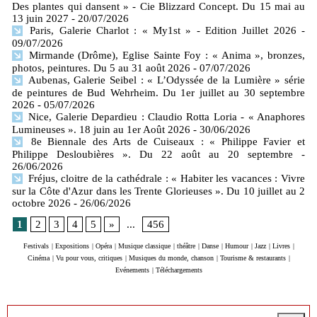
Des plantes qui dansent » - Cie Blizzard Concept. Du 15 mai au
13 juin 2027
- 20/07/2026
Paris, Galerie Charlot : « My1st » - Edition Juillet 2026
-
09/07/2026
Mirmande (Drôme), Eglise Sainte Foy : « Anima », bronzes,
photos, peintures. Du 5 au 31 août 2026
- 07/07/2026
Aubenas, Galerie Seibel : « L’Odyssée de la Lumière » série
de peintures de Bud Wehrheim. Du 1er juillet au 30 septembre
2026
- 05/07/2026
Nice, Galerie Depardieu : Claudio Rotta Loria - « Anaphores
Lumineuses ». 18 juin au 1er Août 2026
- 30/06/2026
8e Biennale des Arts de Cuiseaux : « Philippe Favier et
Philippe Desloubières ». Du 22 août au 20 septembre
-
26/06/2026
Fréjus, cloitre de la cathédrale : « Habiter les vacances : Vivre
sur la Côte d'Azur dans les Trente Glorieuses ». Du 10 juillet au 2
octobre 2026
- 26/06/2026
1
2
3
4
5
»
...
456
Festivals
|
Expositions
|
Opéra
|
Musique classique
|
théâtre
|
Danse
|
Humour
|
Jazz
|
Livres
|
Cinéma
|
Vu pour vous, critiques
|
Musiques du monde, chanson
|
Tourisme & restaurants
|
Evénements
|
Téléchargements