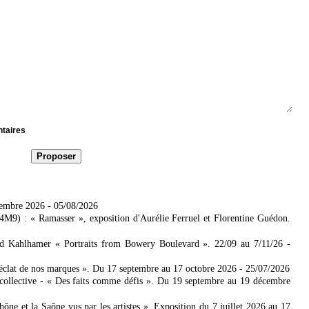
ntaires
tembre 2026
- 05/08/2026
4M9) : « Ramasser », exposition d'Aurélie Ferruel et Florentine Guédon.
ad Kahlhamer « Portraits from Bowery Boulevard ». 22/09 au 7/11/26
-
'éclat de nos marques ». Du 17 septembre au 17 octobre 2026
- 25/07/2026
collective - « Des faits comme défis ». Du 19 septembre au 19 décembre
 et la Saône vus par les artistes ». Exposition du 7 juillet 2026 au 17