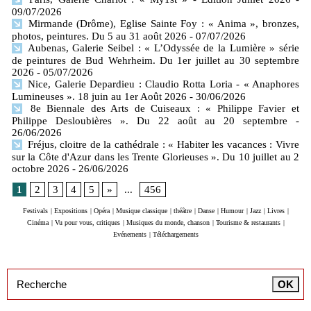
09/07/2026
Mirmande (Drôme), Eglise Sainte Foy : « Anima », bronzes,
photos, peintures. Du 5 au 31 août 2026
- 07/07/2026
Aubenas, Galerie Seibel : « L’Odyssée de la Lumière » série
de peintures de Bud Wehrheim. Du 1er juillet au 30 septembre
2026
- 05/07/2026
Nice, Galerie Depardieu : Claudio Rotta Loria - « Anaphores
Lumineuses ». 18 juin au 1er Août 2026
- 30/06/2026
8e Biennale des Arts de Cuiseaux : « Philippe Favier et
Philippe Desloubières ». Du 22 août au 20 septembre
-
26/06/2026
Fréjus, cloitre de la cathédrale : « Habiter les vacances : Vivre
sur la Côte d'Azur dans les Trente Glorieuses ». Du 10 juillet au 2
octobre 2026
- 26/06/2026
1
2
3
4
5
»
...
456
Festivals
|
Expositions
|
Opéra
|
Musique classique
|
théâtre
|
Danse
|
Humour
|
Jazz
|
Livres
|
Cinéma
|
Vu pour vous, critiques
|
Musiques du monde, chanson
|
Tourisme & restaurants
|
Evénements
|
Téléchargements