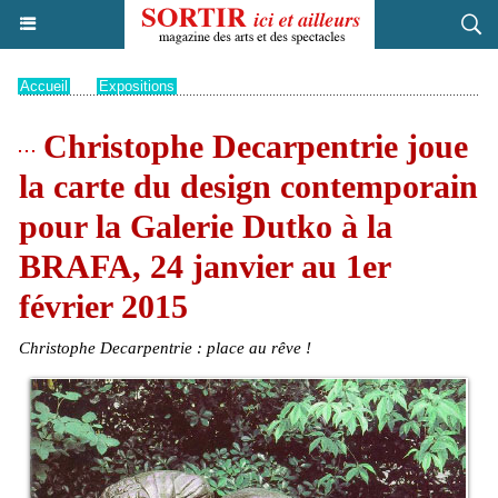
Accueil
>
Expositions
Christophe Decarpentrie joue
la carte du design contemporain
pour la Galerie Dutko à la
BRAFA, 24 janvier au 1er
février 2015
Christophe Decarpentrie : place au rêve !