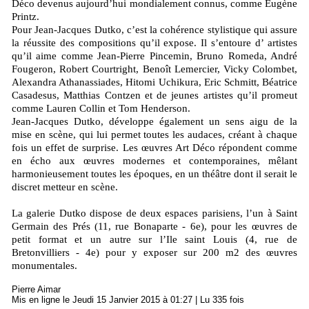
Déco devenus aujourd’hui mondialement connus, comme Eugène
Printz.
Pour Jean-Jacques Dutko, c’est la cohérence stylistique qui assure
la réussite des compositions qu’il expose. Il s’entoure d’ artistes
qu’il aime comme Jean-Pierre Pincemin, Bruno Romeda, André
Fougeron, Robert Courtright, Benoît Lemercier, Vicky Colombet,
Alexandra Athanassiades, Hitomi Uchikura, Eric Schmitt, Béatrice
Casadesus, Matthias Contzen et de jeunes artistes qu’il promeut
comme Lauren Collin et Tom Henderson.
Jean-Jacques Dutko, développe également un sens aigu de la
mise en scène, qui lui permet toutes les audaces, créant à chaque
fois un effet de surprise. Les œuvres Art Déco répondent comme
en écho aux œuvres modernes et contemporaines, mêlant
harmonieusement toutes les époques, en un théâtre dont il serait le
discret metteur en scène.
La galerie Dutko dispose de deux espaces parisiens, l’un à Saint
Germain des Prés (11, rue Bonaparte - 6e), pour les œuvres de
petit format et un autre sur l’Ile saint Louis (4, rue de
Bretonvilliers - 4e) pour y exposer sur 200 m2 des œuvres
monumentales.
Pierre Aimar
Mis en ligne le Jeudi 15 Janvier 2015 à 01:27 | Lu 335 fois