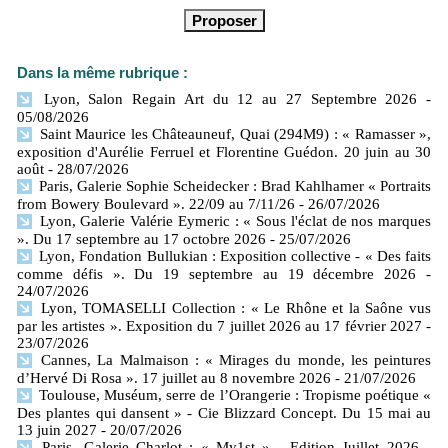
Dans la même rubrique :
Lyon, Salon Regain Art du 12 au 27 Septembre 2026
-
05/08/2026
Saint Maurice les Châteauneuf, Quai (294M9) : « Ramasser »,
exposition d'Aurélie Ferruel et Florentine Guédon. 20 juin au 30
août
- 28/07/2026
Paris, Galerie Sophie Scheidecker : Brad Kahlhamer « Portraits
from Bowery Boulevard ». 22/09 au 7/11/26
- 26/07/2026
Lyon, Galerie Valérie Eymeric : « Sous l'éclat de nos marques
». Du 17 septembre au 17 octobre 2026
- 25/07/2026
Lyon, Fondation Bullukian : Exposition collective - « Des faits
comme défis ». Du 19 septembre au 19 décembre 2026
-
24/07/2026
Lyon, TOMASELLI Collection : « Le Rhône et la Saône vus
par les artistes ». Exposition du 7 juillet 2026 au 17 février 2027
-
23/07/2026
Cannes, La Malmaison : « Mirages du monde, les peintures
d’Hervé Di Rosa ». 17 juillet au 8 novembre 2026
- 21/07/2026
Toulouse, Muséum, serre de l’Orangerie : Tropisme poétique «
Des plantes qui dansent » - Cie Blizzard Concept. Du 15 mai au
13 juin 2027
- 20/07/2026
Paris, Galerie Charlot : « My1st » - Edition Juillet 2026
-