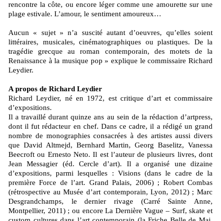
rencontre la côte, ou encore léger comme une amourette sur une
plage estivale. L’amour, le sentiment amoureux…
Aucun « sujet » n’a suscité autant d’oeuvres, qu’elles soient
littéraires, musicales, cinématographiques ou plastiques. De la
tragédie grecque au roman contemporain, des motets de la
Renaissance à la musique pop » explique le commissaire Richard
Leydier.
A propos de Richard Leydier
Richard Leydier, né en 1972, est critique d’art et commissaire
d’expositions.
Il a travaillé durant quinze ans au sein de la rédaction d’artpress,
dont il fut rédacteur en chef. Dans ce cadre, il a rédigé un grand
nombre de monographies consacrées à des artistes aussi divers
que David Altmejd, Bernhard Martin, Georg Baselitz, Vanessa
Beecroft ou Ernesto Neto. Il est l’auteur de plusieurs livres, dont
Jean Messagier (éd. Cercle d’art). Il a organisé une dizaine
d’expositions, parmi lesquelles : Visions (dans le cadre de la
première Force de l’art. Grand Palais, 2006) ; Robert Combas
(rétrospective au Musée d’art contemporain, Lyon, 2012) ; Marc
Desgrandchamps, le dernier rivage (Carré Sainte Anne,
Montpellier, 2011) ; ou encore La Dernière Vague – Surf, skate et
custom cultures dans l’art contemporain (la Friche Belle de Mai,