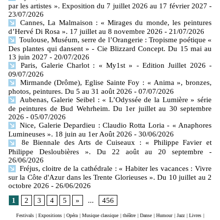
par les artistes ». Exposition du 7 juillet 2026 au 17 février 2027
-
23/07/2026
Cannes, La Malmaison : « Mirages du monde, les peintures
d’Hervé Di Rosa ». 17 juillet au 8 novembre 2026
- 21/07/2026
Toulouse, Muséum, serre de l’Orangerie : Tropisme poétique «
Des plantes qui dansent » - Cie Blizzard Concept. Du 15 mai au
13 juin 2027
- 20/07/2026
Paris, Galerie Charlot : « My1st » - Edition Juillet 2026
-
09/07/2026
Mirmande (Drôme), Eglise Sainte Foy : « Anima », bronzes,
photos, peintures. Du 5 au 31 août 2026
- 07/07/2026
Aubenas, Galerie Seibel : « L’Odyssée de la Lumière » série
de peintures de Bud Wehrheim. Du 1er juillet au 30 septembre
2026
- 05/07/2026
Nice, Galerie Depardieu : Claudio Rotta Loria - « Anaphores
Lumineuses ». 18 juin au 1er Août 2026
- 30/06/2026
8e Biennale des Arts de Cuiseaux : « Philippe Favier et
Philippe Desloubières ». Du 22 août au 20 septembre
-
26/06/2026
Fréjus, cloitre de la cathédrale : « Habiter les vacances : Vivre
sur la Côte d'Azur dans les Trente Glorieuses ». Du 10 juillet au 2
octobre 2026
- 26/06/2026
1
2
3
4
5
»
...
456
Festivals
|
Expositions
|
Opéra
|
Musique classique
|
théâtre
|
Danse
|
Humour
|
Jazz
|
Livres
|