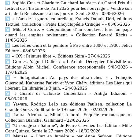
Sophie Cras et Charlotte Guichard lauréates du Grand Prix du
festival de l’histoire de l’art 2026 pour leur ouvrage « Vendre son
art : de la Renaissance à nos jours »- Seuil, 2025
- 05/06/2026
« L'art de la guerre culturelle », Francis Dupuis-Déri, éditions
Textuel. Collection « Petite Encyclopédie Critique »
- 05/06/2026
Mikael Corre. « Géopolitique d’un conclave. Élire un pape
quand les empires reviennent. » Collection Bayard Récits
-
11/05/2026
Les frères Gioli et la peinture à Pise entre 1800 et 1900. Felici
Editore
- 08/05/2026
« OX : Peinture libre ». Éditions Skira
- 27/04/2026
Gordes. Yaguel Didier : « L’Art de Décrypter l’Invisible »,
Editions Albin Michel. Conférence exceptionnelle 9/05/2026
-
17/04/2026
« Solognisation. Au pays des ultra-riches » . François
Guerroué, Katherine Fauvin et Yvon Chéry. éditions Les Liens qui
libèrent. En librairie le 3 juin.
- 24/03/2026
I Guardi di Calouste Gulbenkian - Antiga Edizioni
-
08/03/2026
Yawara, Rodrigo Leão aux éditions Paulsen, collection La
Grande Ourse. En librairie le 19 mars 2026
- 02/03/2026
Laura Alcoba. « Minuit à bord. Enquête romanesque ».
Collection Blanche. Gallimard
- 22/02/2026
"Un orage sur Saturne", de Pierre Cuvelier. Les Éditions Mille
Cent Quinze. Sortie le 27 mars 2026
- 18/02/2026
Matisse. « L’art en lumière » par Anne Sefrioui. Editions