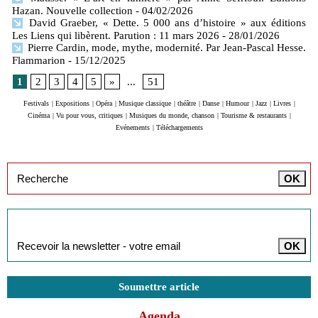
Hazan. Nouvelle collection
- 04/02/2026
David Graeber, « Dette. 5 000 ans d’histoire » aux éditions
Les Liens qui libèrent. Parution : 11 mars 2026
- 28/01/2026
Pierre Cardin, mode, mythe, modernité. Par Jean-Pascal Hesse.
Flammarion
- 15/12/2025
1
2
3
4
5
»
...
51
Festivals
|
Expositions
|
Opéra
|
Musique classique
|
théâtre
|
Danse
|
Humour
|
Jazz
|
Livres
|
Cinéma
|
Vu pour vous, critiques
|
Musiques du monde, chanson
|
Tourisme & restaurants
|
Evénements
|
Téléchargements
Inscription à la newsletter
Soumettre article
Agenda