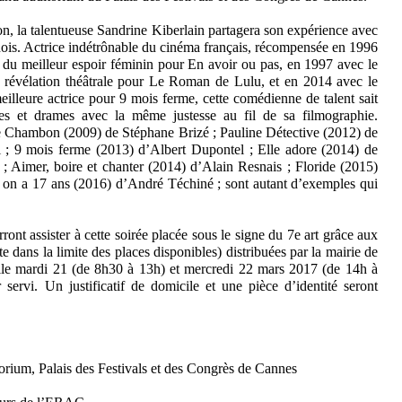
on, la talentueuse Sandrine Kiberlain partagera son expérience avec
nois. Actrice indétrônable du cinéma français, récompensée en 1996
 du meilleur espoir féminin pour En avoir ou pas, en 1997 avec le
 révélation théâtrale pour Le Roman de Lulu, et en 2014 avec le
eilleure actrice pour 9 mois ferme, cette comédienne de talent sait
ies et drames avec la même justesse au fil de sa filmographie.
 Chambon (2009) de Stéphane Brizé ; Pauline Détective (2012) de
 ; 9 mois ferme (2013) d’Albert Dupontel ; Elle adore (2014) de
; Aimer, boire et chanter (2014) d’Alain Resnais ; Floride (2015)
on a 17 ans (2016) d’André Téchiné ; sont autant d’exemples qui
nt assister à cette soirée placée sous le signe du 7e art grâce aux
e dans la limite des places disponibles) distribuées par la mairie de
lle mardi 21 (de 8h30 à 13h) et mercredi 22 mars 2017 (de 14h à
 servi. Un justificatif de domicile et une pièce d’identité seront
rium, Palais des Festivals et des Congrès de Cannes