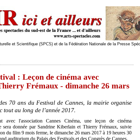
relle et Scientifique (SPCS) et de la Fédération Nationale de la Presse Spé
tival : Leçon de cinéma avec
 Thierry Frémaux - dimanche 26 mars
 des 70 ans du Festival de Cannes, la mairie organise
c tout au long de l’année 2017.
iat avec l'association Cannes Cinéma, une leçon de cinéma
e sera donnée par Sandrine Kiberlain et Thierry Frémaux, suivie
ion du film 9 mois ferme, le dimanche 26 mars 2017 à 19 heures 30
and auditorium du Palais des Festivals et des Congrès de Cannes.