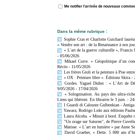
Me notifier l'arrivée de nouveaux comme
Dans la même rubrique :
Sophie Cras et Charlotte Guichard lauréat
« Vendre son art : de la Renaissance à nos jou
« L'art de la guerre culturelle », Francis
- 05/06/2026
Mikael Corre. « Géopolitique d’un conc
Récits
- 11/05/2026
Les frères Gioli et la peinture à Pise entr
« OX : Peinture libre ». Éditions Skira
-
Gordes. Yaguel Didier : « L’Art de Décr
9/05/2026
- 17/04/2026
« Solognisation. Au pays des ultra-rich
Liens qui libèrent. En librairie le 3 juin.
- 24
I Guardi di Calouste Gulbenkian - Antiga
Yawara, Rodrigo Leão aux éditions Paulse
Laura Alcoba. « Minuit à bord. Enquête 
"Un orage sur Saturne", de Pierre Cuvelie
Matisse. « L’art en lumière » par Anne Se
David Graeber, « Dette. 5 000 ans d’his