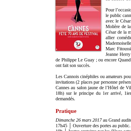
Pour l’occasi
le public can
avec le César
Molière de la
César de la m
allier coméd
Mademoiselle
Marc Fitoussi
Jeanne Herry 
de Philippe Le Guay ; ou encore Quand 
ont fait son succès.
Les Cannois cinéphiles ou amateurs pourro
invitations (2 places par personne présent
Cannes au salon jaune de l’Hôtel de Vi
18h) sur le principe du 1er arrivé, 1ier
demandés.
Pratique
Dimanche 26 mars 2017
au Grand audito
17h45 │ Ouverture des portes au public.