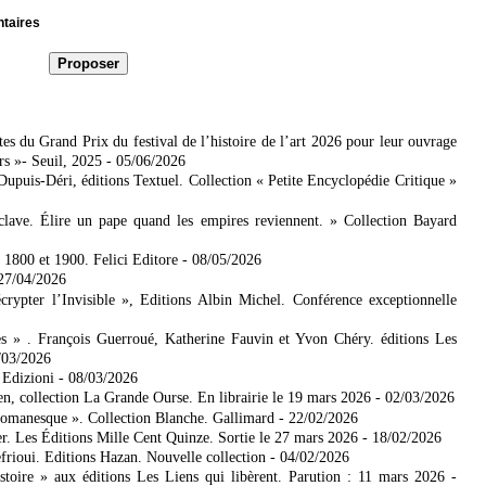
ntaires
es du Grand Prix du festival de l’histoire de l’art 2026 pour leur ouvrage
rs »- Seuil, 2025
- 05/06/2026
 Dupuis-Déri, éditions Textuel. Collection « Petite Encyclopédie Critique »
lave. Élire un pape quand les empires reviennent. » Collection Bayard
e 1800 et 1900. Felici Editore
- 08/05/2026
 27/04/2026
ypter l’Invisible », Editions Albin Michel. Conférence exceptionnelle
es » . François Guerroué, Katherine Fauvin et Yvon Chéry. éditions Les
/03/2026
 Edizioni
- 08/03/2026
n, collection La Grande Ourse. En librairie le 19 mars 2026
- 02/03/2026
romanesque ». Collection Blanche. Gallimard
- 22/02/2026
r. Les Éditions Mille Cent Quinze. Sortie le 27 mars 2026
- 18/02/2026
frioui. Editions Hazan. Nouvelle collection
- 04/02/2026
toire » aux éditions Les Liens qui libèrent. Parution : 11 mars 2026
-