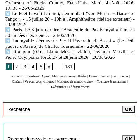
Orchestra of Bucks County, Etats-Unis. Mardi 4 Août 2026,
19h30
- 26/06/2026
Le Poët-Laval ( Drôme), Centre d'art Yvon Morin : « Barocco-
Tango » - 15 juillet 26 - 19h à l'Amphithéâtre (théâtre extérieur)
-
23/06/2026
Paris. Le 3 juin dernier, l'Académie du Palais royal a fêté ses
30 années d'existence.
- 23/06/2026
Incroyable découverte ! « Il Poverello di Assisi » (Le Petit
pauvre d'Assise) de Charles Tournemire
- 22/06/2026
Rompon (07) : Liana Mosca, violon, Jovanka Marville et
Pierre Goy, piano-forté. 27 et 28 juin 2026
- 20/06/2026
1
2
3
4
5
»
...
181
Festivals
|
Expositions
|
Opéra
|
Musique classique
|
théâtre
|
Danse
|
Humour
|
Jazz
|
Livres
|
Cinéma
|
Vu pour vous, critiques
|
Musiques du monde, chanson
|
Tourisme & restaurants
|
Evénements
|
Téléchargements
Inscription à la newsletter