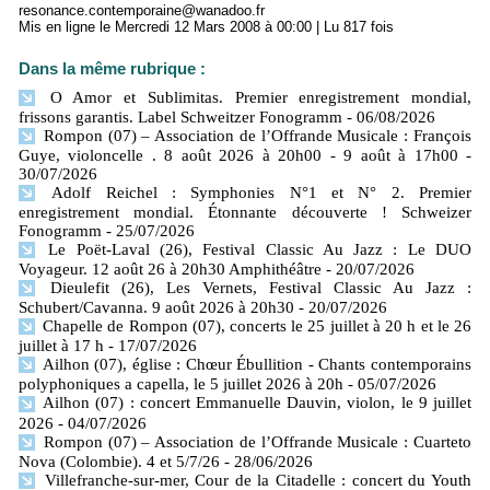
resonance.contemporaine@wanadoo.fr
Mis en ligne le Mercredi 12 Mars 2008 à 00:00 | Lu 817 fois
Dans la même rubrique :
O Amor et Sublimitas. Premier enregistrement mondial,
frissons garantis. Label Schweitzer Fonogramm
- 06/08/2026
Rompon (07) – Association de l’Offrande Musicale : François
Guye, violoncelle . 8 août 2026 à 20h00 - 9 août à 17h00
-
30/07/2026
Adolf Reichel : Symphonies N°1 et N° 2. Premier
enregistrement mondial. Étonnante découverte ! Schweizer
Fonogramm
- 25/07/2026
Le Poët-Laval (26), Festival Classic Au Jazz : Le DUO
Voyageur. 12 août 26 à 20h30 Amphithéâtre
- 20/07/2026
Dieulefit (26), Les Vernets, Festival Classic Au Jazz :
Schubert/Cavanna. 9 août 2026 à 20h30
- 20/07/2026
Chapelle de Rompon (07), concerts le 25 juillet à 20 h et le 26
juillet à 17 h
- 17/07/2026
Ailhon (07), église : Chœur Ébullition - Chants contemporains
polyphoniques a capella, le 5 juillet 2026 à 20h
- 05/07/2026
Ailhon (07) : concert Emmanuelle Dauvin, violon, le 9 juillet
2026
- 04/07/2026
Rompon (07) – Association de l’Offrande Musicale : Cuarteto
Nova (Colombie). 4 et 5/7/26
- 28/06/2026
Villefranche-sur-mer, Cour de la Citadelle : concert du Youth