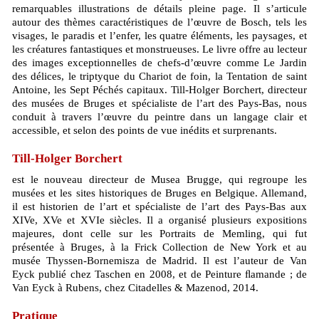
remarquables illustrations de détails pleine page. Il s’articule
autour des thèmes caractéristiques de l’œuvre de Bosch, tels les
visages, le paradis et l’enfer, les quatre éléments, les paysages, et
les créatures fantastiques et monstrueuses. Le livre offre au lecteur
des images exceptionnelles de chefs-d’œuvre comme Le Jardin
des délices, le triptyque du Chariot de foin, la Tentation de saint
Antoine, les Sept Péchés capitaux. Till-Holger Borchert, directeur
des musées de Bruges et spécialiste de l’art des Pays-Bas, nous
conduit à travers l’œuvre du peintre dans un langage clair et
accessible, et selon des points de vue inédits et surprenants.
Till-Holger Borchert
est le nouveau directeur de Musea Brugge, qui regroupe les
musées et les sites historiques de Bruges en Belgique. Allemand,
il est historien de l’art et spécialiste de l’art des Pays-Bas aux
XIVe, XVe et XVIe siècles. Il a organisé plusieurs expositions
majeures, dont celle sur les Portraits de Memling, qui fut
présentée à Bruges, à la Frick Collection de New York et au
musée Thyssen-Bornemisza de Madrid. Il est l’auteur de Van
Eyck publié chez Taschen en 2008, et de Peinture ﬂamande ; de
Van Eyck à Rubens, chez Citadelles & Mazenod, 2014.
Pratique