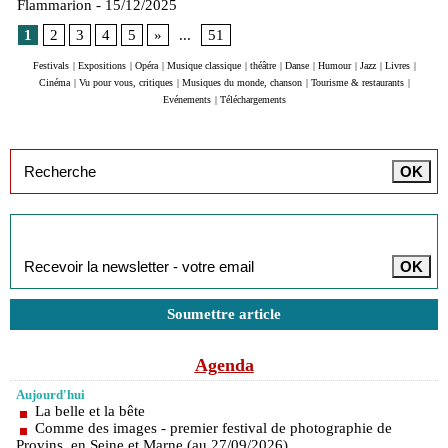
Flammarion
- 15/12/2025
1
2
3
4
5
»
...
51
Festivals
|
Expositions
|
Opéra
|
Musique classique
|
théâtre
|
Danse
|
Humour
|
Jazz
|
Livres
|
Cinéma
|
Vu pour vous, critiques
|
Musiques du monde, chanson
|
Tourisme & restaurants
|
Evénements
|
Téléchargements
Inscription à la newsletter
Soumettre article
Agenda
Aujourd'hui
La belle et la bête
Comme des images - premier festival de photographie de
Provins, en Seine et Marne (au 27/09/2026)