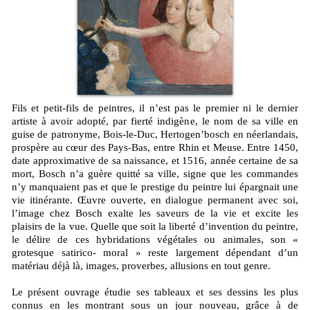
Fils et petit-fils de peintres, il n’est pas le premier ni le dernier
artiste à avoir adopté, par fierté indigène, le nom de sa ville en
guise de patronyme, Bois-le-Duc, Hertogen’bosch en néerlandais,
prospère au cœur des Pays-Bas, entre Rhin et Meuse. Entre 1450,
date approximative de sa naissance, et 1516, année certaine de sa
mort, Bosch n’a guère quitté sa ville, signe que les commandes
n’y manquaient pas et que le prestige du peintre lui épargnait une
vie itinérante. Œuvre ouverte, en dialogue permanent avec soi,
l’image chez Bosch exalte les saveurs de la vie et excite les
plaisirs de la vue. Quelle que soit la liberté d’invention du peintre,
le délire de ces hybridations végétales ou animales, son «
grotesque satirico- moral » reste largement dépendant d’un
matériau déjà là, images, proverbes, allusions en tout genre.
Le présent ouvrage étudie ses tableaux et ses dessins les plus
connus en les montrant sous un jour nouveau, grâce à de