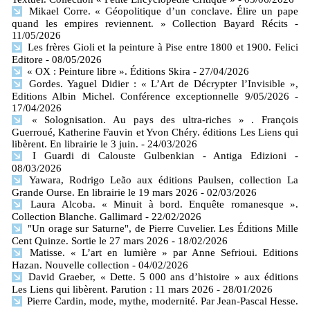
Mikael Corre. « Géopolitique d’un conclave. Élire un pape
quand les empires reviennent. » Collection Bayard Récits
-
11/05/2026
Les frères Gioli et la peinture à Pise entre 1800 et 1900. Felici
Editore
- 08/05/2026
« OX : Peinture libre ». Éditions Skira
- 27/04/2026
Gordes. Yaguel Didier : « L’Art de Décrypter l’Invisible »,
Editions Albin Michel. Conférence exceptionnelle 9/05/2026
-
17/04/2026
« Solognisation. Au pays des ultra-riches » . François
Guerroué, Katherine Fauvin et Yvon Chéry. éditions Les Liens qui
libèrent. En librairie le 3 juin.
- 24/03/2026
I Guardi di Calouste Gulbenkian - Antiga Edizioni
-
08/03/2026
Yawara, Rodrigo Leão aux éditions Paulsen, collection La
Grande Ourse. En librairie le 19 mars 2026
- 02/03/2026
Laura Alcoba. « Minuit à bord. Enquête romanesque ».
Collection Blanche. Gallimard
- 22/02/2026
"Un orage sur Saturne", de Pierre Cuvelier. Les Éditions Mille
Cent Quinze. Sortie le 27 mars 2026
- 18/02/2026
Matisse. « L’art en lumière » par Anne Sefrioui. Editions
Hazan. Nouvelle collection
- 04/02/2026
David Graeber, « Dette. 5 000 ans d’histoire » aux éditions
Les Liens qui libèrent. Parution : 11 mars 2026
- 28/01/2026
Pierre Cardin, mode, mythe, modernité. Par Jean-Pascal Hesse.