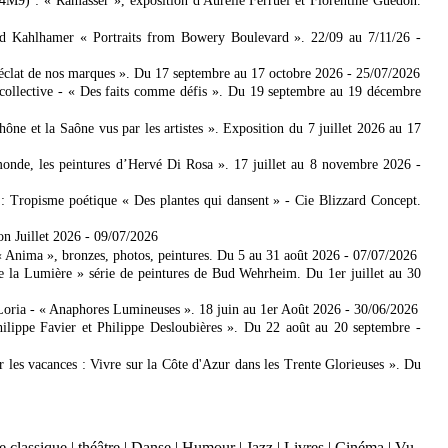
4M9) : « Ramasser », exposition d'Aurélie Ferruel et Florentine Guédon.
ad Kahlhamer « Portraits from Bowery Boulevard ». 22/09 au 7/11/26
-
'éclat de nos marques ». Du 17 septembre au 17 octobre 2026
- 25/07/2026
collective - « Des faits comme défis ». Du 19 septembre au 19 décembre
 et la Saône vus par les artistes ». Exposition du 7 juillet 2026 au 17
nde, les peintures d’Hervé Di Rosa ». 17 juillet au 8 novembre 2026
-
: Tropisme poétique « Des plantes qui dansent » - Cie Blizzard Concept.
on Juillet 2026
- 09/07/2026
Anima », bronzes, photos, peintures. Du 5 au 31 août 2026
- 07/07/2026
e la Lumière » série de peintures de Bud Wehrheim. Du 1er juillet au 30
Loria - « Anaphores Lumineuses ». 18 juin au 1er Août 2026
- 30/06/2026
ilippe Favier et Philippe Desloubières ». Du 22 août au 20 septembre
-
er les vacances : Vivre sur la Côte d'Azur dans les Trente Glorieuses ». Du
 classique
|
théâtre
|
Danse
|
Humour
|
Jazz
|
Livres
|
Cinéma
|
Vu