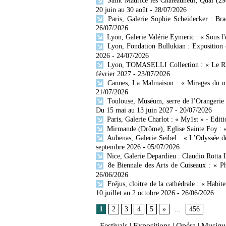
Saint Maurice les Châteauneuf, Quai (29
20 juin au 30 août
- 28/07/2026
Paris, Galerie Sophie Scheidecker : Br
26/07/2026
Lyon, Galerie Valérie Eymeric : « Sous l
Lyon, Fondation Bullukian : Exposition 
2026
- 24/07/2026
Lyon, TOMASELLI Collection : « Le Rhône
février 2027
- 23/07/2026
Cannes, La Malmaison : « Mirages du mo
21/07/2026
Toulouse, Muséum, serre de l’Orangerie 
Du 15 mai au 13 juin 2027
- 20/07/2026
Paris, Galerie Charlot : « My1st » - Editi
Mirmande (Drôme), Eglise Sainte Foy : « 
Aubenas, Galerie Seibel : « L’Odyssée d
septembre 2026
- 05/07/2026
Nice, Galerie Depardieu : Claudio Rotta 
8e Biennale des Arts de Cuiseaux : « Ph
26/06/2026
Fréjus, cloitre de la cathédrale : « Habit
10 juillet au 2 octobre 2026
- 26/06/2026
1
2
3
4
5
»
...
456
Festivals
|
Expositions
|
Opéra
|
Musique