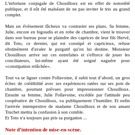
L'infortune conjugale de Chouilloux est en effet de notoriété
publique, et il eût été malséant de ne pas inviter le trio au grand
complet.
Mais un événement fâcheux va contrarier ses plans. Sa femme,
Julie, encore en bigoudis et en robe de chambre, vient le trouver
dans son bureau pour se plaindre des caprices de leur fils Hervé,
dit Toto, ce dernier, qui est constipé et capricieux, refuse
obstinément d'avaler le purgatif qu'on lui destine. Monsieur
Chouilloux arrive sur ces entrefaites et s'efforce de jouer les
conciliateurs, lui-même ayant été soigné naguère pour
«constipation relâchée».
Tout va se liguer contre Follavoine, il subit tout d’abord, un gros
échec de crédibilité avec ses expériences ratées sur ses pots de
chambre, pourtant prévues pour impressionner Chouilloux.
Ensuite sa femme, Julie Follavoine, excédée par l'attitude peu
coopérative de Chouilloux, va publiquement l’humilier. Et enfin
l'arrivée intempestive de madame Chouilloux et de son amant
Truchet mettra la confusion à son comble.
Et Toto n'a toujours pas pris sa purgation ...
Note d’intention de mise-en-scène.