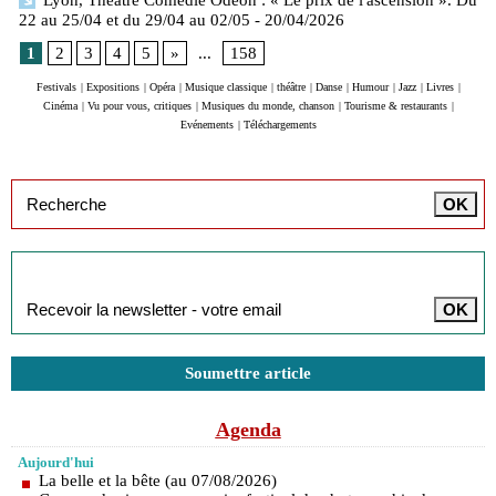
Lyon, Théâtre Comédie Odéon : « Le prix de l'ascension ». Du
22 au 25/04 et du 29/04 au 02/05
- 20/04/2026
1
2
3
4
5
»
...
158
Festivals
|
Expositions
|
Opéra
|
Musique classique
|
théâtre
|
Danse
|
Humour
|
Jazz
|
Livres
|
Cinéma
|
Vu pour vous, critiques
|
Musiques du monde, chanson
|
Tourisme & restaurants
|
Evénements
|
Téléchargements
Inscription à la newsletter
Soumettre article
Agenda
Aujourd'hui
La belle et la bête (au 07/08/2026)