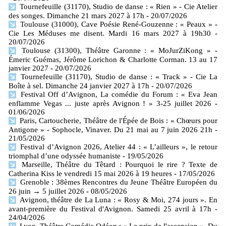
Tournefeuille (31170), Studio de danse : « Rien » - Cie Atelier
des songes. Dimanche 21 mars 2027 à 17h
- 20/07/2026
Toulouse (31000), Cave Poésie René-Gouzenne : « Peaux » -
Cie Les Méduses me disent. Mardi 16 mars 2027 à 19h30
-
20/07/2026
Toulouse (31300), Théâtre Garonne : « MoJurZiKong » -
Émeric Guémas, Jérôme Lorichon & Charlotte Corman. 13 au 17
janvier 2027
- 20/07/2026
Tournefeuille (31170), Studio de danse : « Track » - Cie La
Boîte à sel. Dimanche 24 janvier 2027 à 17h
- 20/07/2026
Festival Off d’Avignon, La comédie du Forum : « Eva Jean
enflamme Vegas ... juste après Avignon ! » 3-25 juillet 2026
-
01/06/2026
Paris, Cartoucherie, Théâtre de l'Épée de Bois : « Chœurs pour
Antigone » - Sophocle, Vinaver. Du 21 mai au 7 juin 2026 21h
-
21/05/2026
Festival d’Avignon 2026, Atelier 44 : « L’ailleurs », le retour
triomphal d’une odyssée humaniste
- 19/05/2026
Marseille, Théâtre du Têtard : Pourquoi le rire ? Texte de
Catherina Kiss le vendredi 15 mai 2026 à 19 heures
- 17/05/2026
Grenoble : 38èmes Rencontres du Jeune Théâtre Européen du
26 juin → 5 juillet 2026
- 08/05/2026
Avignon, théâtre de La Luna : « Rosy & Moi, 274 jours ». En
avant-première du Festival d'Avignon. Samedi 25 avril à 17h
-
24/04/2026