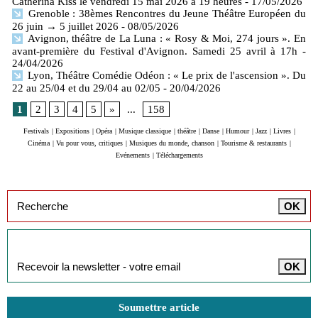
Catherina Kiss le vendredi 15 mai 2026 à 19 heures
- 17/05/2026
Grenoble : 38èmes Rencontres du Jeune Théâtre Européen du
26 juin → 5 juillet 2026
- 08/05/2026
Avignon, théâtre de La Luna : « Rosy & Moi, 274 jours ». En
avant-première du Festival d'Avignon. Samedi 25 avril à 17h
-
24/04/2026
Lyon, Théâtre Comédie Odéon : « Le prix de l'ascension ». Du
22 au 25/04 et du 29/04 au 02/05
- 20/04/2026
1
2
3
4
5
»
...
158
Festivals
|
Expositions
|
Opéra
|
Musique classique
|
théâtre
|
Danse
|
Humour
|
Jazz
|
Livres
|
Cinéma
|
Vu pour vous, critiques
|
Musiques du monde, chanson
|
Tourisme & restaurants
|
Evénements
|
Téléchargements
Inscription à la newsletter
Soumettre article