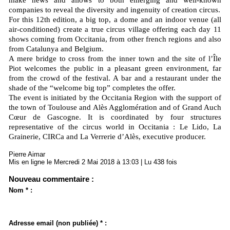
make news and allows to both emerging and well-known
companies to reveal the diversity and ingenuity of creation circus.
For this 12th edition, a big top, a dome and an indoor venue (all
air-conditioned) create a true circus village offering each day 11
shows coming from Occitania, from other french regions and also
from Catalunya and Belgium.
A mere bridge to cross from the inner town and the site of l’Île
Piot welcomes the public in a pleasant green environment, far
from the crowd of the festival. A bar and a restaurant under the
shade of the “welcome big top” completes the offer.
The event is initiated by the Occitania Region with the support of
the town of Toulouse and Alès Agglomération and of Grand Auch
Cœur de Gascogne. It is coordinated by four structures
representative of the circus world in Occitania : Le Lido, La
Grainerie, CIRCa and La Verrerie d’Alès, executive producer.
Pierre Aimar
Mis en ligne le Mercredi 2 Mai 2018 à 13:03 | Lu 438 fois
Nouveau commentaire :
Nom * :
Adresse email (non publiée) * :