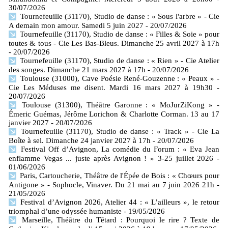
30/07/2026
Tournefeuille (31170), Studio de danse : « Sous l'arbre » - Cie
A demain mon amour. Samedi 5 juin 2027
- 20/07/2026
Tournefeuille (31170), Studio de danse : « Filles & Soie » pour
toutes & tous - Cie Les Bas-Bleus. Dimanche 25 avril 2027 à 17h
- 20/07/2026
Tournefeuille (31170), Studio de danse : « Rien » - Cie Atelier
des songes. Dimanche 21 mars 2027 à 17h
- 20/07/2026
Toulouse (31000), Cave Poésie René-Gouzenne : « Peaux » -
Cie Les Méduses me disent. Mardi 16 mars 2027 à 19h30
-
20/07/2026
Toulouse (31300), Théâtre Garonne : « MoJurZiKong » -
Émeric Guémas, Jérôme Lorichon & Charlotte Corman. 13 au 17
janvier 2027
- 20/07/2026
Tournefeuille (31170), Studio de danse : « Track » - Cie La
Boîte à sel. Dimanche 24 janvier 2027 à 17h
- 20/07/2026
Festival Off d’Avignon, La comédie du Forum : « Eva Jean
enflamme Vegas ... juste après Avignon ! » 3-25 juillet 2026
-
01/06/2026
Paris, Cartoucherie, Théâtre de l'Épée de Bois : « Chœurs pour
Antigone » - Sophocle, Vinaver. Du 21 mai au 7 juin 2026 21h
-
21/05/2026
Festival d’Avignon 2026, Atelier 44 : « L’ailleurs », le retour
triomphal d’une odyssée humaniste
- 19/05/2026
Marseille, Théâtre du Têtard : Pourquoi le rire ? Texte de