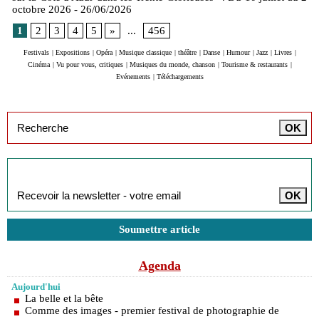
octobre 2026
- 26/06/2026
1
2
3
4
5
»
...
456
Festivals
|
Expositions
|
Opéra
|
Musique classique
|
théâtre
|
Danse
|
Humour
|
Jazz
|
Livres
|
Cinéma
|
Vu pour vous, critiques
|
Musiques du monde, chanson
|
Tourisme & restaurants
|
Evénements
|
Téléchargements
Inscription à la newsletter
Soumettre article
Agenda
Aujourd'hui
La belle et la bête
Comme des images - premier festival de photographie de