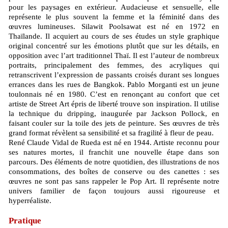
pour les paysages en extérieur. Audacieuse et sensuelle, elle
représente le plus souvent la femme et la féminité dans des
œuvres lumineuses. Silawit Poolsawat est né en 1972 en
Thaïlande. Il acquiert au cours de ses études un style graphique
original concentré sur les émotions plutôt que sur les détails, en
opposition avec l’art traditionnel Thaï. Il est l’auteur de nombreux
portraits, principalement des femmes, des acryliques qui
retranscrivent l’expression de passants croisés durant ses longues
errances dans les rues de Bangkok. Pablo Morganti est un jeune
toulonnais né en 1980. C’est en renonçant au confort que cet
artiste de Street Art épris de liberté trouve son inspiration. Il utilise
la technique du dripping, inaugurée par Jackson Pollock, en
faisant couler sur la toile des jets de peinture. Ses œuvres de très
grand format révèlent sa sensibilité et sa fragilité à fleur de peau.
René Claude Vidal de Rueda est né en 1944. Artiste reconnu pour
ses natures mortes, il franchit une nouvelle étape dans son
parcours. Des éléments de notre quotidien, des illustrations de nos
consommations, des boîtes de conserve ou des canettes : ses
œuvres ne sont pas sans rappeler le Pop Art. Il représente notre
univers familier de façon toujours aussi rigoureuse et
hyperréaliste.
Pratique