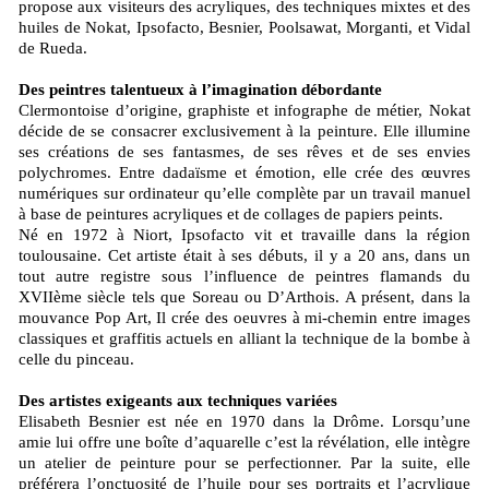
propose aux visiteurs des acryliques, des techniques mixtes et des
huiles de Nokat, Ipsofacto, Besnier, Poolsawat, Morganti, et Vidal
de Rueda.
Des peintres talentueux à l’imagination débordante
Clermontoise d’origine, graphiste et infographe de métier, Nokat
décide de se consacrer exclusivement à la peinture. Elle illumine
ses créations de ses fantasmes, de ses rêves et de ses envies
polychromes. Entre dadaïsme et émotion, elle crée des œuvres
numériques sur ordinateur qu’elle complète par un travail manuel
à base de peintures acryliques et de collages de papiers peints.
Né en 1972 à Niort, Ipsofacto vit et travaille dans la région
toulousaine. Cet artiste était à ses débuts, il y a 20 ans, dans un
tout autre registre sous l’influence de peintres flamands du
XVIIème siècle tels que Soreau ou D’Arthois. A présent, dans la
mouvance Pop Art, Il crée des oeuvres à mi-chemin entre images
classiques et graffitis actuels en alliant la technique de la bombe à
celle du pinceau.
Des artistes exigeants aux techniques variées
Elisabeth Besnier est née en 1970 dans la Drôme. Lorsqu’une
amie lui offre une boîte d’aquarelle c’est la révélation, elle intègre
un atelier de peinture pour se perfectionner. Par la suite, elle
préférera l’onctuosité de l’huile pour ses portraits et l’acrylique