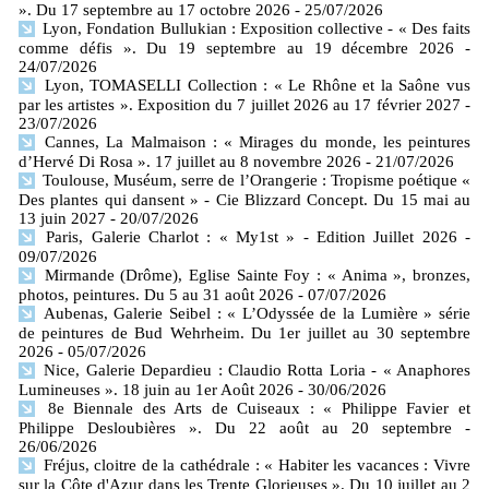
». Du 17 septembre au 17 octobre 2026
- 25/07/2026
Lyon, Fondation Bullukian : Exposition collective - « Des faits
comme défis ». Du 19 septembre au 19 décembre 2026
-
24/07/2026
Lyon, TOMASELLI Collection : « Le Rhône et la Saône vus
par les artistes ». Exposition du 7 juillet 2026 au 17 février 2027
-
23/07/2026
Cannes, La Malmaison : « Mirages du monde, les peintures
d’Hervé Di Rosa ». 17 juillet au 8 novembre 2026
- 21/07/2026
Toulouse, Muséum, serre de l’Orangerie : Tropisme poétique «
Des plantes qui dansent » - Cie Blizzard Concept. Du 15 mai au
13 juin 2027
- 20/07/2026
Paris, Galerie Charlot : « My1st » - Edition Juillet 2026
-
09/07/2026
Mirmande (Drôme), Eglise Sainte Foy : « Anima », bronzes,
photos, peintures. Du 5 au 31 août 2026
- 07/07/2026
Aubenas, Galerie Seibel : « L’Odyssée de la Lumière » série
de peintures de Bud Wehrheim. Du 1er juillet au 30 septembre
2026
- 05/07/2026
Nice, Galerie Depardieu : Claudio Rotta Loria - « Anaphores
Lumineuses ». 18 juin au 1er Août 2026
- 30/06/2026
8e Biennale des Arts de Cuiseaux : « Philippe Favier et
Philippe Desloubières ». Du 22 août au 20 septembre
-
26/06/2026
Fréjus, cloitre de la cathédrale : « Habiter les vacances : Vivre
sur la Côte d'Azur dans les Trente Glorieuses ». Du 10 juillet au 2