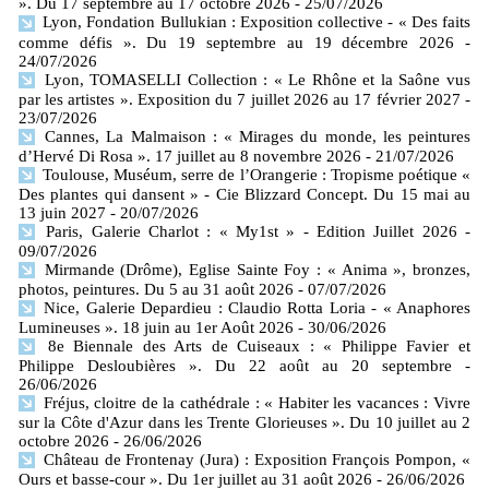
». Du 17 septembre au 17 octobre 2026
- 25/07/2026
Lyon, Fondation Bullukian : Exposition collective - « Des faits
comme défis ». Du 19 septembre au 19 décembre 2026
-
24/07/2026
Lyon, TOMASELLI Collection : « Le Rhône et la Saône vus
par les artistes ». Exposition du 7 juillet 2026 au 17 février 2027
-
23/07/2026
Cannes, La Malmaison : « Mirages du monde, les peintures
d’Hervé Di Rosa ». 17 juillet au 8 novembre 2026
- 21/07/2026
Toulouse, Muséum, serre de l’Orangerie : Tropisme poétique «
Des plantes qui dansent » - Cie Blizzard Concept. Du 15 mai au
13 juin 2027
- 20/07/2026
Paris, Galerie Charlot : « My1st » - Edition Juillet 2026
-
09/07/2026
Mirmande (Drôme), Eglise Sainte Foy : « Anima », bronzes,
photos, peintures. Du 5 au 31 août 2026
- 07/07/2026
Nice, Galerie Depardieu : Claudio Rotta Loria - « Anaphores
Lumineuses ». 18 juin au 1er Août 2026
- 30/06/2026
8e Biennale des Arts de Cuiseaux : « Philippe Favier et
Philippe Desloubières ». Du 22 août au 20 septembre
-
26/06/2026
Fréjus, cloitre de la cathédrale : « Habiter les vacances : Vivre
sur la Côte d'Azur dans les Trente Glorieuses ». Du 10 juillet au 2
octobre 2026
- 26/06/2026
Château de Frontenay (Jura) : Exposition François Pompon, «
Ours et basse-cour ». Du 1er juillet au 31 août 2026
- 26/06/2026