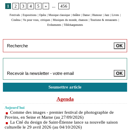
1
2
3
4
5
»
...
456
Festivals
|
Expositions
|
Opéra
|
Musique classique
|
théâtre
|
Danse
|
Humour
|
Jazz
|
Livres
|
Cinéma
|
Vu pour vous, critiques
|
Musiques du monde, chanson
|
Tourisme & restaurants
|
Evénements
|
Téléchargements
Inscription à la newsletter
Soumettre article
Agenda
Aujourd'hui
Comme des images - premier festival de photographie de
Provins, en Seine et Marne (au 27/09/2026)
La Cité du design de Saint-Étienne lance sa nouvelle saison
culturelle le 29 avril 2026 (au 04/10/2026)