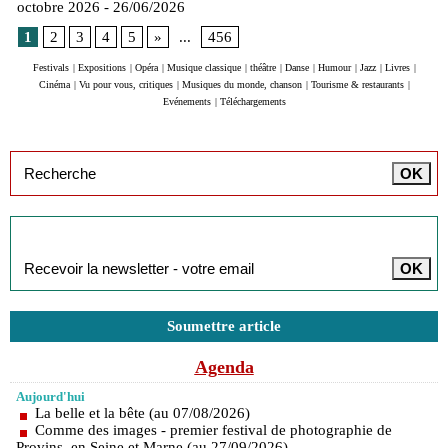
octobre 2026
- 26/06/2026
1
2
3
4
5
»
...
456
Festivals
|
Expositions
|
Opéra
|
Musique classique
|
théâtre
|
Danse
|
Humour
|
Jazz
|
Livres
|
Cinéma
|
Vu pour vous, critiques
|
Musiques du monde, chanson
|
Tourisme & restaurants
|
Evénements
|
Téléchargements
Inscription à la newsletter
Soumettre article
Agenda
Aujourd'hui
La belle et la bête (au 07/08/2026)
Comme des images - premier festival de photographie de
Provins, en Seine et Marne (au 27/09/2026)