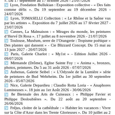
». Du 17 septembre au 17 octobre 2026
- 25/07/2026
Lyon, Fondation Bullukian : Exposition collective - « Des faits
comme défis ». Du 19 septembre au 19 décembre 2026
-
24/07/2026
Lyon, TOMASELLI Collection : « Le Rhône et la Saône vus
par les artistes ». Exposition du 7 juillet 2026 au 17 février 2027
-
23/07/2026
Cannes, La Malmaison : « Mirages du monde, les peintures
d’Hervé Di Rosa ». 17 juillet au 8 novembre 2026
- 21/07/2026
Toulouse, Muséum, serre de l’Orangerie : Tropisme poétique «
Des plantes qui dansent » - Cie Blizzard Concept. Du 15 mai au
13 juin 2027
- 20/07/2026
Paris, Galerie Charlot : « My1st » - Edition Juillet 2026
-
09/07/2026
Mirmande (Drôme), Eglise Sainte Foy : « Anima », bronzes,
photos, peintures. Du 5 au 31 août 2026
- 07/07/2026
Aubenas, Galerie Seibel : « L’Odyssée de la Lumière » série
de peintures de Bud Wehrheim. Du 1er juillet au 30 septembre
2026
- 05/07/2026
Nice, Galerie Depardieu : Claudio Rotta Loria - « Anaphores
Lumineuses ». 18 juin au 1er Août 2026
- 30/06/2026
8e Biennale des Arts de Cuiseaux : « Philippe Favier et
Philippe Desloubières ». Du 22 août au 20 septembre
-
26/06/2026
Fréjus, cloitre de la cathédrale : « Habiter les vacances : Vivre
sur la Côte d'Azur dans les Trente Glorieuses ». Du 10 juillet au 2