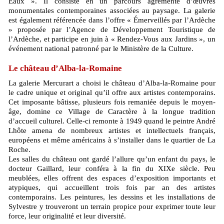
Eaux ». Il consiste en un parcours agrémenté d’œuvres
monumentales contemporaines associées au paysage. La galerie
est également référencée dans l’offre « Émerveillés par l’Ardèche
» proposée par l’Agence de Développement Touristique de
l’Ardèche, et participe en juin à « Rendez-Vous aux Jardins », un
événement national patronné par le Ministère de la Culture.
Le château d’Alba-la-Romaine
La galerie Mercurart a choisi le château d’Alba-la-Romaine pour
le cadre unique et original qu’il offre aux artistes contemporains.
Cet imposante bâtisse, plusieurs fois remaniée depuis le moyen-
âge, domine ce Village de Caractère à la longue tradition
d’accueil culturel. Celle-ci remonte à 1949 quand le peintre André
Lhôte amena de nombreux artistes et intellectuels français,
européens et même américains à s’installer dans le quartier de La
Roche.
Les salles du château ont gardé l’allure qu’un enfant du pays, le
docteur Gaillard, leur conféra à la fin du XIXe siècle. Peu
meublées, elles offrent des espaces d’exposition importants et
atypiques, qui accueillent trois fois par an des artistes
contemporains. Les peintures, les dessins et les installations de
Sylvestre y trouveront un terrain propice pour exprimer toute leur
force, leur originalité et leur diversité.