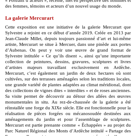
« Portraits d’acteurs », récente, met en perspective des hommes et
des femmes, témoins et acteurs d’un nouvel usage du monde.
La galerie Mercurart
Cette exposition est une initiative de la galerie Mercurart que
Sylvestre a rejoint en ce début d’année 2019. Créée en 2013 par
Jean-Claude Millet, depuis toujours passionné d’art et lui-même
artiste, Mercurart se situe à Mercuer, dans une pinède aux portes
d’Aubenas. On peut y voir une œuvre de grand format de
Sylvestre intitulée « Ce qu’ils disent », ainsi qu’une importante
collection de peintures, dessins, gravures, sculptures et livres
d’artistes majeurs travaillant exclusivement en Ardèche.
Mercurart, c’est également un jardin de deux hectares où sont
cultivées, sur des terrasses aménagées selon les traditions locales,
une grande variété de plantes adaptées au climat méridional, dont
des collections de vignes dites « interdites » et de roses anciennes.
Sa visite permet de découvrir au détour des allées des œuvres
monumentales in situ. Au rez-de-chaussée de la galerie a été
réinstallée une forge du XIXe siècle. Elle est fonctionnelle pour la
réalisation de pièces forgées ou mécanosoudée destinées aux
aménagements du jardin et pour l’assemblage de sculptures.
Mercurart est partie prenante comme « Échappées » au projet du
Parc Naturel Régional des Monts d’Ardèche intitulé « Partage des