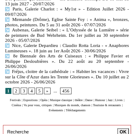
13 juin 2027
- 20/07/2026
Paris, Galerie Charlot : « My1st » - Edition Juillet 2026
-
09/07/2026
Mirmande (Drôme), Eglise Sainte Foy : « Anima », bronzes,
photos, peintures. Du 5 au 31 août 2026
- 07/07/2026
Aubenas, Galerie Seibel : « L’Odyssée de la Lumière » série
de peintures de Bud Wehrheim. Du 1er juillet au 30 septembre
2026
- 05/07/2026
Nice, Galerie Depardieu : Claudio Rotta Loria - « Anaphores
Lumineuses ». 18 juin au 1er Août 2026
- 30/06/2026
8e Biennale des Arts de Cuiseaux : « Philippe Favier et
Philippe Desloubières ». Du 22 août au 20 septembre
-
26/06/2026
Fréjus, cloitre de la cathédrale : « Habiter les vacances : Vivre
sur la Côte d'Azur dans les Trente Glorieuses ». Du 10 juillet au 2
octobre 2026
- 26/06/2026
1
2
3
4
5
»
...
456
Festivals
|
Expositions
|
Opéra
|
Musique classique
|
théâtre
|
Danse
|
Humour
|
Jazz
|
Livres
|
Cinéma
|
Vu pour vous, critiques
|
Musiques du monde, chanson
|
Tourisme & restaurants
|
Evénements
|
Téléchargements