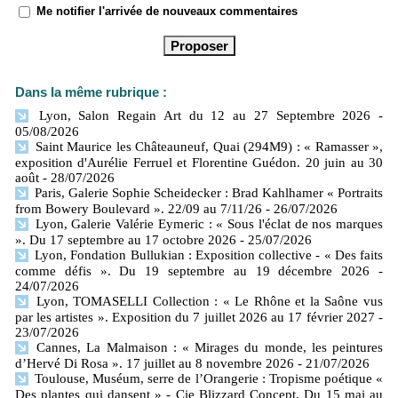
Me notifier l'arrivée de nouveaux commentaires
Dans la même rubrique :
Lyon, Salon Regain Art du 12 au 27 Septembre 2026
-
05/08/2026
Saint Maurice les Châteauneuf, Quai (294M9) : « Ramasser »,
exposition d'Aurélie Ferruel et Florentine Guédon. 20 juin au 30
août
- 28/07/2026
Paris, Galerie Sophie Scheidecker : Brad Kahlhamer « Portraits
from Bowery Boulevard ». 22/09 au 7/11/26
- 26/07/2026
Lyon, Galerie Valérie Eymeric : « Sous l'éclat de nos marques
». Du 17 septembre au 17 octobre 2026
- 25/07/2026
Lyon, Fondation Bullukian : Exposition collective - « Des faits
comme défis ». Du 19 septembre au 19 décembre 2026
-
24/07/2026
Lyon, TOMASELLI Collection : « Le Rhône et la Saône vus
par les artistes ». Exposition du 7 juillet 2026 au 17 février 2027
-
23/07/2026
Cannes, La Malmaison : « Mirages du monde, les peintures
d’Hervé Di Rosa ». 17 juillet au 8 novembre 2026
- 21/07/2026
Toulouse, Muséum, serre de l’Orangerie : Tropisme poétique «
Des plantes qui dansent » - Cie Blizzard Concept. Du 15 mai au