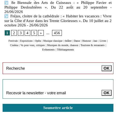
8e Biennale des Arts de Cuiseaux : « Philippe Favier et
Philippe Desloubières ». Du 22 août au 20 septembre
-
26/06/2026
Fréjus, cloitre de la cathédrale : « Habiter les vacances : Vivre
sur la Côte d'Azur dans les Trente Glorieuses ». Du 10 juillet au 2
octobre 2026
- 26/06/2026
1
2
3
4
5
»
...
456
Festivals
|
Expositions
|
Opéra
|
Musique classique
|
théâtre
|
Danse
|
Humour
|
Jazz
|
Livres
|
Cinéma
|
Vu pour vous, critiques
|
Musiques du monde, chanson
|
Tourisme & restaurants
|
Evénements
|
Téléchargements
Inscription à la newsletter
Soumettre article