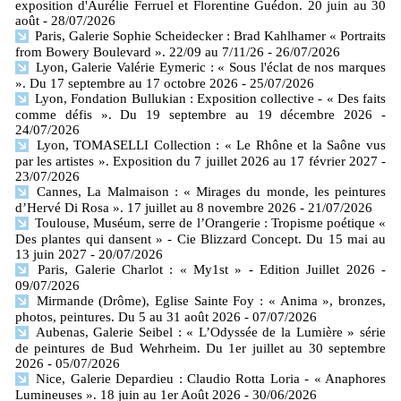
exposition d'Aurélie Ferruel et Florentine Guédon. 20 juin au 30
août
- 28/07/2026
Paris, Galerie Sophie Scheidecker : Brad Kahlhamer « Portraits
from Bowery Boulevard ». 22/09 au 7/11/26
- 26/07/2026
Lyon, Galerie Valérie Eymeric : « Sous l'éclat de nos marques
». Du 17 septembre au 17 octobre 2026
- 25/07/2026
Lyon, Fondation Bullukian : Exposition collective - « Des faits
comme défis ». Du 19 septembre au 19 décembre 2026
-
24/07/2026
Lyon, TOMASELLI Collection : « Le Rhône et la Saône vus
par les artistes ». Exposition du 7 juillet 2026 au 17 février 2027
-
23/07/2026
Cannes, La Malmaison : « Mirages du monde, les peintures
d’Hervé Di Rosa ». 17 juillet au 8 novembre 2026
- 21/07/2026
Toulouse, Muséum, serre de l’Orangerie : Tropisme poétique «
Des plantes qui dansent » - Cie Blizzard Concept. Du 15 mai au
13 juin 2027
- 20/07/2026
Paris, Galerie Charlot : « My1st » - Edition Juillet 2026
-
09/07/2026
Mirmande (Drôme), Eglise Sainte Foy : « Anima », bronzes,
photos, peintures. Du 5 au 31 août 2026
- 07/07/2026
Aubenas, Galerie Seibel : « L’Odyssée de la Lumière » série
de peintures de Bud Wehrheim. Du 1er juillet au 30 septembre
2026
- 05/07/2026
Nice, Galerie Depardieu : Claudio Rotta Loria - « Anaphores
Lumineuses ». 18 juin au 1er Août 2026
- 30/06/2026