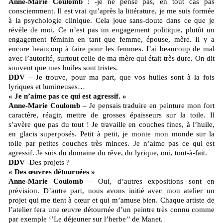
Anne-Marie Coulomb
: -je ne pense pas, en tout cas pas
consciemment. Il est vrai qu’après la littérature, je me suis formée
à la psychologie clinique. Cela joue sans-doute dans ce que je
révèle de moi. Ce n’est pas un engagement politique, plutôt un
engagement féminin en tant que femme, épouse, mère. Il y a
encore beaucoup à faire pour les femmes. J’ai beaucoup de mal
avec l’autorité, surtout celle de ma mère qui était très dure. On dit
souvent que mes huiles sont tristes.
DDV
– Je trouve, pour ma part, que vos huiles sont à la fois
lyriques et lumineuses…
« Je n’aime pas ce qui est agressif. »
Anne-Marie Coulomb
– Je pensais traduire en peinture mon fort
caractère, réagir, mettre de grosses épaisseurs sur la toile. Il
s’avère que pas du tout ! Je travaille en couches fines, à l’huile,
en glacis superposés. Petit à petit, je monte mon monde sur la
toile par petites couches très minces. Je n’aime pas ce qui est
agressif. Je suis du domaine du rêve, du lyrique, oui, tout-à-fait.
DDV
-Des projets ?
« Des œuvres détournées »
Anne-Marie Coulomb
– Oui, d’autres expositions sont en
prévision. D’autre part, nous avons initié avec mon atelier un
projet qui me tient à cœur et qui m’amuse bien. Chaque artiste de
l’atelier fera une œuvre détournée d’un peintre très connu comme
par exemple ‘’Le déjeuner sur l’herbe’’ de Manet.