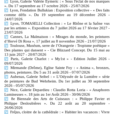
Lyon, Galerie Valérie Eymeric : « Sous l'éclat de nos marques
». Du 17 septembre au 17 octobre 2026
- 25/07/2026
Lyon, Fondation Bullukian : Exposition collective - « Des faits
comme défis ». Du 19 septembre au 19 décembre 2026
-
24/07/2026
Lyon, TOMASELLI Collection : « Le Rhône et la Saône vus
par les artistes ». Exposition du 7 juillet 2026 au 17 février 2027
-
23/07/2026
Cannes, La Malmaison : « Mirages du monde, les peintures
d’Hervé Di Rosa ». 17 juillet au 8 novembre 2026
- 21/07/2026
Toulouse, Muséum, serre de l’Orangerie : Tropisme poétique «
Des plantes qui dansent » - Cie Blizzard Concept. Du 15 mai au
13 juin 2027
- 20/07/2026
Paris, Galerie Charlot : « My1st » - Edition Juillet 2026
-
09/07/2026
Mirmande (Drôme), Eglise Sainte Foy : « Anima », bronzes,
photos, peintures. Du 5 au 31 août 2026
- 07/07/2026
Aubenas, Galerie Seibel : « L’Odyssée de la Lumière » série
de peintures de Bud Wehrheim. Du 1er juillet au 30 septembre
2026
- 05/07/2026
Nice, Galerie Depardieu : Claudio Rotta Loria - « Anaphores
Lumineuses ». 18 juin au 1er Août 2026
- 30/06/2026
8e Biennale des Arts de Cuiseaux : « Philippe Favier et
Philippe Desloubières ». Du 22 août au 20 septembre
-
26/06/2026
Fréjus, cloitre de la cathédrale : « Habiter les vacances : Vivre