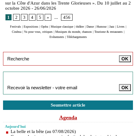
sur la Côte d'Azur dans les Trente Glorieuses ». Du 10 juillet au 2
octobre 2026
- 26/06/2026
1
2
3
4
5
»
...
456
Festivals
|
Expositions
|
Opéra
|
Musique classique
|
théâtre
|
Danse
|
Humour
|
Jazz
|
Livres
|
Cinéma
|
Vu pour vous, critiques
|
Musiques du monde, chanson
|
Tourisme & restaurants
|
Evénements
|
Téléchargements
Inscription à la newsletter
Soumettre article
Agenda
Aujourd'hui
La belle et la bête (au 07/08/2026)