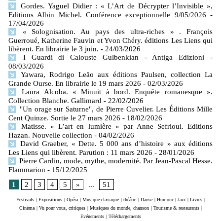
Gordes. Yaguel Didier : « L’Art de Décrypter l’Invisible »,
Editions Albin Michel. Conférence exceptionnelle 9/05/2026
-
17/04/2026
« Solognisation. Au pays des ultra-riches » . François
Guerroué, Katherine Fauvin et Yvon Chéry. éditions Les Liens qui
libèrent. En librairie le 3 juin.
- 24/03/2026
I Guardi di Calouste Gulbenkian - Antiga Edizioni
-
08/03/2026
Yawara, Rodrigo Leão aux éditions Paulsen, collection La
Grande Ourse. En librairie le 19 mars 2026
- 02/03/2026
Laura Alcoba. « Minuit à bord. Enquête romanesque ».
Collection Blanche. Gallimard
- 22/02/2026
"Un orage sur Saturne", de Pierre Cuvelier. Les Éditions Mille
Cent Quinze. Sortie le 27 mars 2026
- 18/02/2026
Matisse. « L’art en lumière » par Anne Sefrioui. Editions
Hazan. Nouvelle collection
- 04/02/2026
David Graeber, « Dette. 5 000 ans d’histoire » aux éditions
Les Liens qui libèrent. Parution : 11 mars 2026
- 28/01/2026
Pierre Cardin, mode, mythe, modernité. Par Jean-Pascal Hesse.
Flammarion
- 15/12/2025
1
2
3
4
5
»
...
51
Festivals
|
Expositions
|
Opéra
|
Musique classique
|
théâtre
|
Danse
|
Humour
|
Jazz
|
Livres
|
Cinéma
|
Vu pour vous, critiques
|
Musiques du monde, chanson
|
Tourisme & restaurants
|
Evénements
|
Téléchargements