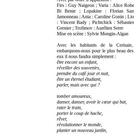
Firs : Guy Naigeon ; Varia : Alice Rober
Bi Benie ; Lopakine : Florian San
Jamonneau ; Ania : Caroline Gonin ; Li
: Vincent Bady ; Pichtchick : Sébastie
Grenier ; Trofimov : Aurélien Serre
Mise en scène : Sylvie Mongin-Algan
Avec les habitants de la Cerisaie
embarquons-nous pour le plus beau des
eux il nous faudra simplement :
être encore un enfant,
réveiller des souvenirs,
prendre du café jour et nuit,
être un éternel étudiant,
parler, mais avec qui ?
tomber amoureux,
danser, danser, avoir le cœur qui bat,
rater le train,
porter le coup de hache,
rêver,
révolutionner le monde,
planter un nouveau jardin,