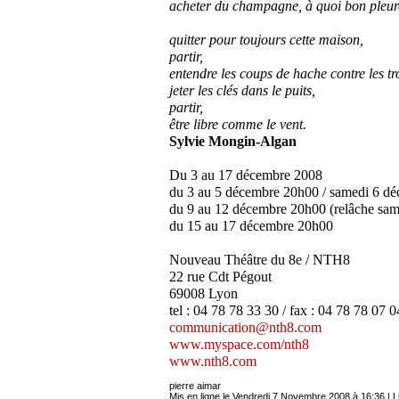
acheter du champagne, à quoi bon pleur
quitter pour toujours cette maison,
partir,
entendre les coups de hache contre les tr
jeter les clés dans le puits,
partir,
être libre comme le vent.
Sylvie Mongin-Algan
Du 3 au 17 décembre 2008
du 3 au 5 décembre 20h00 / samedi 6 dé
du 9 au 12 décembre 20h00 (relâche sa
du 15 au 17 décembre 20h00
Nouveau Théâtre du 8e / NTH8
22 rue Cdt Pégout
69008 Lyon
tel : 04 78 78 33 30 / fax : 04 78 78 07 0
communication@nth8.com
www.myspace.com/nth8
www.nth8.com
pierre aimar
Mis en ligne le Vendredi 7 Novembre 2008 à 16:36 | L