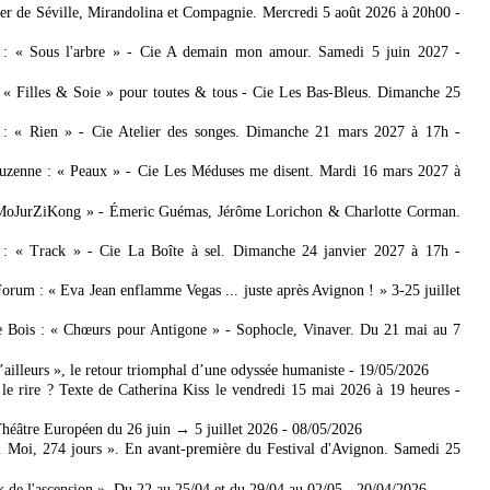
bier de Séville, Mirandolina et Compagnie. Mercredi 5 août 2026 à 20h00
-
e : « Sous l'arbre » - Cie A demain mon amour. Samedi 5 juin 2027
-
: « Filles & Soie » pour toutes & tous - Cie Les Bas-Bleus. Dimanche 25
 : « Rien » - Cie Atelier des songes. Dimanche 21 mars 2027 à 17h
-
zenne : « Peaux » - Cie Les Méduses me disent. Mardi 16 mars 2027 à
 MoJurZiKong » - Émeric Guémas, Jérôme Lorichon & Charlotte Corman.
 : « Track » - Cie La Boîte à sel. Dimanche 24 janvier 2027 à 17h
-
rum : « Eva Jean enflamme Vegas ... juste après Avignon ! » 3-25 juillet
de Bois : « Chœurs pour Antigone » - Sophocle, Vinaver. Du 21 mai au 7
’ailleurs », le retour triomphal d’une odyssée humaniste
- 19/05/2026
le rire ? Texte de Catherina Kiss le vendredi 15 mai 2026 à 19 heures
-
héâtre Européen du 26 juin → 5 juillet 2026
- 08/05/2026
 Moi, 274 jours ». En avant-première du Festival d'Avignon. Samedi 25
de l'ascension ». Du 22 au 25/04 et du 29/04 au 02/05
- 20/04/2026