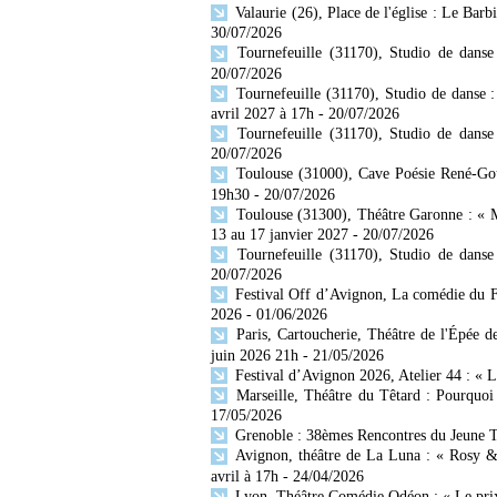
Valaurie (26), Place de l'église : Le Bar
30/07/2026
Tournefeuille (31170), Studio de dans
20/07/2026
Tournefeuille (31170), Studio de danse 
avril 2027 à 17h
- 20/07/2026
Tournefeuille (31170), Studio de danse
20/07/2026
Toulouse (31000), Cave Poésie René-Gou
19h30
- 20/07/2026
Toulouse (31300), Théâtre Garonne : «
13 au 17 janvier 2027
- 20/07/2026
Tournefeuille (31170), Studio de danse
20/07/2026
Festival Off d’Avignon, La comédie du Fo
2026
- 01/06/2026
Paris, Cartoucherie, Théâtre de l'Épée 
juin 2026 21h
- 21/05/2026
Festival d’Avignon 2026, Atelier 44 : « L
Marseille, Théâtre du Têtard : Pourquoi 
17/05/2026
Grenoble : 38èmes Rencontres du Jeune T
Avignon, théâtre de La Luna : « Rosy &
avril à 17h
- 24/04/2026
Lyon, Théâtre Comédie Odéon : « Le prix 