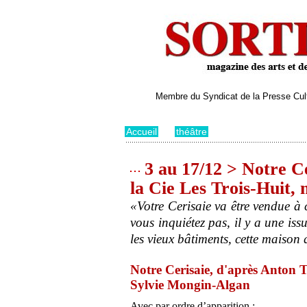
Membre du Syndicat de la Presse Cultu
Accueil
>
théâtre
3 au 17/12 > Notre Ce
la Cie Les Trois-Huit,
«Votre Cerisaie va être vendue à 
vous inquiétez pas, il y a une iss
les vieux bâtiments, cette maison q
Notre Cerisaie, d'après Anton T
Sylvie Mongin-Algan
Avec par ordre d’apparition :