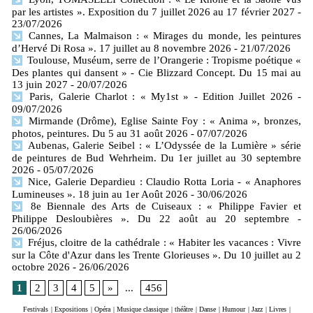
par les artistes ». Exposition du 7 juillet 2026 au 17 février 2027
-
23/07/2026
Cannes, La Malmaison : « Mirages du monde, les peintures
d’Hervé Di Rosa ». 17 juillet au 8 novembre 2026
- 21/07/2026
Toulouse, Muséum, serre de l’Orangerie : Tropisme poétique «
Des plantes qui dansent » - Cie Blizzard Concept. Du 15 mai au
13 juin 2027
- 20/07/2026
Paris, Galerie Charlot : « My1st » - Edition Juillet 2026
-
09/07/2026
Mirmande (Drôme), Eglise Sainte Foy : « Anima », bronzes,
photos, peintures. Du 5 au 31 août 2026
- 07/07/2026
Aubenas, Galerie Seibel : « L’Odyssée de la Lumière » série
de peintures de Bud Wehrheim. Du 1er juillet au 30 septembre
2026
- 05/07/2026
Nice, Galerie Depardieu : Claudio Rotta Loria - « Anaphores
Lumineuses ». 18 juin au 1er Août 2026
- 30/06/2026
8e Biennale des Arts de Cuiseaux : « Philippe Favier et
Philippe Desloubières ». Du 22 août au 20 septembre
-
26/06/2026
Fréjus, cloitre de la cathédrale : « Habiter les vacances : Vivre
sur la Côte d'Azur dans les Trente Glorieuses ». Du 10 juillet au 2
octobre 2026
- 26/06/2026
1
2
3
4
5
»
...
456
Festivals
|
Expositions
|
Opéra
|
Musique classique
|
théâtre
|
Danse
|
Humour
|
Jazz
|
Livres
|