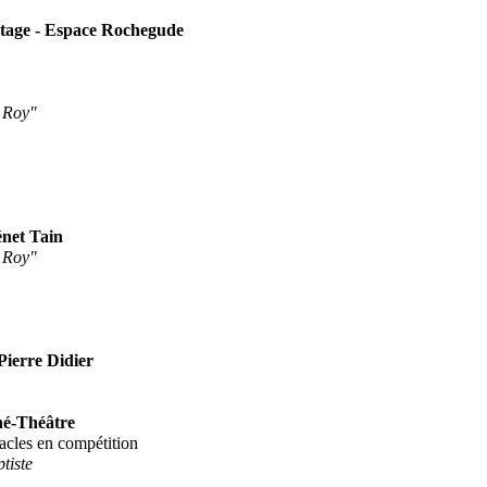
itage - Espace Rochegude
u Roy"
énet Tain
u Roy"
Pierre Didier
né-Théâtre
tacles en compétition
tiste