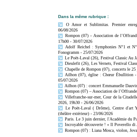
Dans la même rubrique :
O Amor et Sublimitas. Premier enregi
06/08/2026
Rompon (07) – Association de l’Offrande
17h00
- 30/07/2026
Adolf Reichel : Symphonies N°1 et N° 
Fonogramm
- 25/07/2026
Le Poët-Laval (26), Festival Classic Au 
Dieulefit (26), Les Vernets, Festival Cla
Chapelle de Rompon (07), concerts le 25 jui
Ailhon (07), église : Chœur Ébullition -
05/07/2026
Ailhon (07) : concert Emmanuelle Dauvin, 
Rompon (07) – Association de l’Offrande 
Villefranche-sur-mer, Cour de la Citadell
2026, 19h30
- 26/06/2026
Le Poët-Laval ( Drôme), Centre d'art Y
(théâtre extérieur)
- 23/06/2026
Paris. Le 3 juin dernier, l'Académie du Pa
Incroyable découverte ! « Il Poverello di 
Rompon (07) : Liana Mosca, violon, Jovan