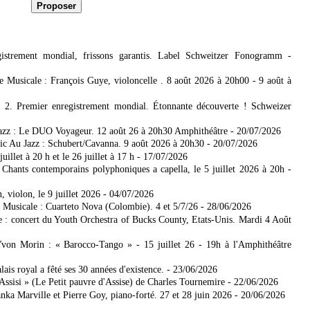
strement mondial, frissons garantis. Label Schweitzer Fonogramm
-
 Musicale : François Guye, violoncelle . 8 août 2026 à 20h00 - 9 août à
2. Premier enregistrement mondial. Étonnante découverte ! Schweizer
Jazz : Le DUO Voyageur. 12 août 26 à 20h30 Amphithéâtre
- 20/07/2026
ssic Au Jazz : Schubert/Cavanna. 9 août 2026 à 20h30
- 20/07/2026
llet à 20 h et le 26 juillet à 17 h
- 17/07/2026
 Chants contemporains polyphoniques a capella, le 5 juillet 2026 à 20h
-
violon, le 9 juillet 2026
- 04/07/2026
Musicale : Cuarteto Nova (Colombie). 4 et 5/7/26
- 28/06/2026
e : concert du Youth Orchestra of Bucks County, Etats-Unis. Mardi 4 Août
von Morin : « Barocco-Tango » - 15 juillet 26 - 19h à l'Amphithéâtre
lais royal a fêté ses 30 années d'existence.
- 23/06/2026
Assisi » (Le Petit pauvre d'Assise) de Charles Tournemire
- 22/06/2026
ka Marville et Pierre Goy, piano-forté. 27 et 28 juin 2026
- 20/06/2026