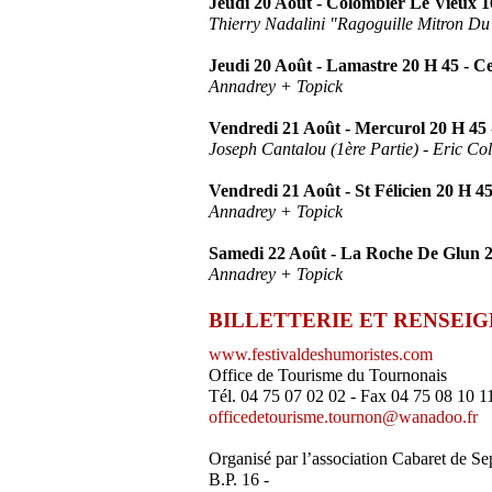
Jeudi 20 Août - Colombier Le Vieux 16
Thierry Nadalini "Ragoguille Mitron D
Jeudi 20 Août - Lamastre 20 H 45 - C
Annadrey + Topick
Vendredi 21 Août - Mercurol 20 H 45 
Joseph Cantalou (1ère Partie) - Eric Co
Vendredi 21 Août - St Félicien 20 H 45
Annadrey + Topick
Samedi 22 Août - La Roche De Glun 20
Annadrey + Topick
BILLETTERIE ET RENSEI
www.festivaldeshumoristes.com
Office de Tourisme du Tournonais
Tél. 04 75 07 02 02 - Fax 04 75 08 10 1
officedetourisme.tournon@wanadoo.fr
Organisé par l’association Cabaret de S
B.P. 16 -