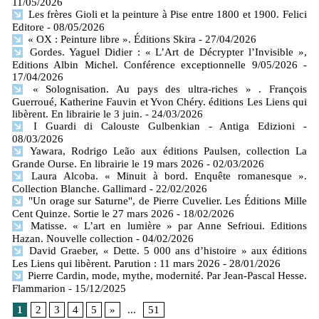
11/05/2026
Les frères Gioli et la peinture à Pise entre 1800 et 1900. Felici
Editore
- 08/05/2026
« OX : Peinture libre ». Éditions Skira
- 27/04/2026
Gordes. Yaguel Didier : « L’Art de Décrypter l’Invisible »,
Editions Albin Michel. Conférence exceptionnelle 9/05/2026
-
17/04/2026
« Solognisation. Au pays des ultra-riches » . François
Guerroué, Katherine Fauvin et Yvon Chéry. éditions Les Liens qui
libèrent. En librairie le 3 juin.
- 24/03/2026
I Guardi di Calouste Gulbenkian - Antiga Edizioni
-
08/03/2026
Yawara, Rodrigo Leão aux éditions Paulsen, collection La
Grande Ourse. En librairie le 19 mars 2026
- 02/03/2026
Laura Alcoba. « Minuit à bord. Enquête romanesque ».
Collection Blanche. Gallimard
- 22/02/2026
"Un orage sur Saturne", de Pierre Cuvelier. Les Éditions Mille
Cent Quinze. Sortie le 27 mars 2026
- 18/02/2026
Matisse. « L’art en lumière » par Anne Sefrioui. Editions
Hazan. Nouvelle collection
- 04/02/2026
David Graeber, « Dette. 5 000 ans d’histoire » aux éditions
Les Liens qui libèrent. Parution : 11 mars 2026
- 28/01/2026
Pierre Cardin, mode, mythe, modernité. Par Jean-Pascal Hesse.
Flammarion
- 15/12/2025
1
2
3
4
5
»
...
51