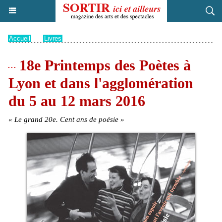
Accueil
>
Livres
18e Printemps des Poètes à
Lyon et dans l'agglomération
du 5 au 12 mars 2016
« Le grand 20e. Cent ans de poésie »