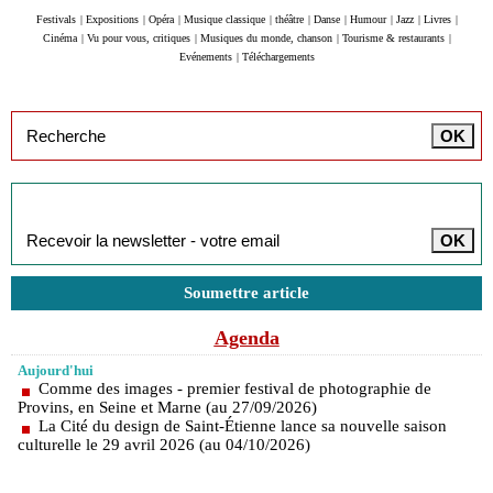
Festivals
|
Expositions
|
Opéra
|
Musique classique
|
théâtre
|
Danse
|
Humour
|
Jazz
|
Livres
|
Cinéma
|
Vu pour vous, critiques
|
Musiques du monde, chanson
|
Tourisme & restaurants
|
Evénements
|
Téléchargements
Inscription à la newsletter
Soumettre article
Agenda
Aujourd'hui
Comme des images - premier festival de photographie de
Provins, en Seine et Marne (au 27/09/2026)
La Cité du design de Saint-Étienne lance sa nouvelle saison
culturelle le 29 avril 2026 (au 04/10/2026)