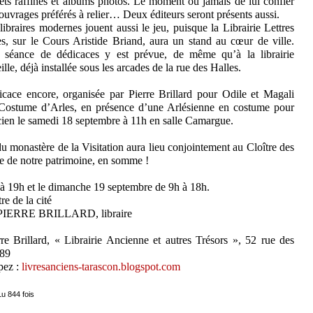
ets raffinés et albums photos. Le moment ou jamais de lui confier
ouvrages préférés à relier… Deux éditeurs seront présents aussi.
libraires modernes jouent aussi le jeu, puisque la Librairie Lettres
s, sur le Cours Aristide Briand, aura un stand au cœur de ville.
 séance de dédicaces y est prévue, de même qu’à la librairie
ille, déjà installée sous les arcades de la rue des Halles.
cace encore, organisée par Pierre Brillard pour Odile et Magali
du Costume d’Arles, en présence d’une Arlésienne en costume pour
cien le samedi 18 septembre à 11h en salle Camargue.
u monastère de la Visitation aura lieu conjointement au Cloître des
ée de notre patrimoine, en somme !
à 19h et le dimanche 19 septembre de 9h à 18h.
e de la cité
 PIERRE BRILLARD, libraire
re Brillard, « Librairie Ancienne et autres Trésors », 52 rue des
-89
apez :
livresanciens-tarascon.blogspot.com
Lu 844 fois