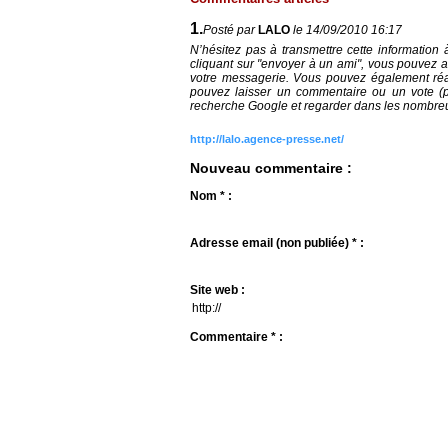
1.
Posté par
LALO
le 14/09/2010 16:17
N’hésitez pas à transmettre cette information 
cliquant sur "envoyer à un ami", vous pouvez aus
votre messagerie. Vous pouvez également réagi
pouvez laisser un commentaire ou un vote (p
recherche Google et regarder dans les nombreux
http://lalo.agence-presse.net/
Nouveau commentaire :
Nom * :
Adresse email (non publiée) * :
Site web :
Commentaire * :