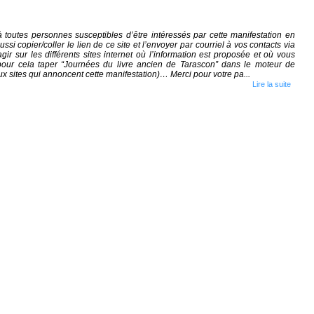
à toutes personnes susceptibles d’être intéressés par cette manifestation en
si copier/coller le lien de ce site et l’envoyer par courriel à vos contacts via
r sur les différents sites internet où l’information est proposée et où vous
our cela taper “Journées du livre ancien de Tarascon” dans le moteur de
 sites qui annoncent cette manifestation)… Merci pour votre pa...
Lire la suite