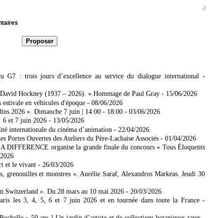
ntaires
7 : trois jours d’excellence au service du dialogue international
-
 David Hockney (1937 – 2026). » Hommage de Paul Gray
- 15/06/2026
 estivale en véhicules d'époque
- 08/06/2026
dins 2026 ». Dimanche 7 juin | 14:00 - 18:00
- 03/06/2026
. 6 et 7 juin 2026
- 13/05/2026
ité internationale du cinéma d’animation
- 22/04/2026
es Portes Ouvertes des Ateliers du Père-Lachaise Associés
- 01/04/2026
DIFFERENCE organise la grande finale du concours « Tous Éloquents
/2026
 et le vivant
- 26/03/2026
 grenouilles et monstres ». Aurélie Saraf, Alexandros Markeas. Jeudi 30
m Switzerland ». Du 28 mars au 10 mai 2026
- 20/03/2026
 les 3, 4, 5, 6 et 7 juin 2026 et en tournée dans toute la France
-
ochelle » 50 ans ! Un jardin d’artiste et de collections botaniques rares
-