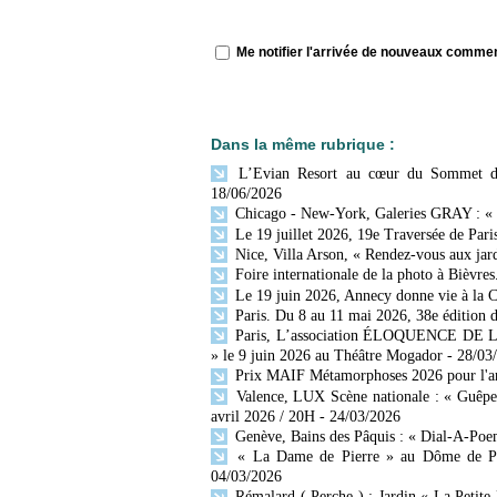
Me notifier l'arrivée de nouveaux comme
Dans la même rubrique :
L’Evian Resort au cœur du Sommet du G
18/06/2026
Chicago - New-York, Galeries GRAY : «
Le 19 juillet 2026, 19e Traversée de Paris
Nice, Villa Arson, « Rendez-vous aux jar
Foire internationale de la photo à Bièvres
Le 19 juin 2026, Annecy donne vie à la C
Paris. Du 8 au 11 mai 2026, 38e édition d
Paris, L’association ÉLOQUENCE DE LA 
» le 9 juin 2026 au Théâtre Mogador
- 28/03
Prix MAIF Métamorphoses 2026 pour l'art
Valence, LUX Scène nationale : « Guêpes,
avril 2026 / 20H
- 24/03/2026
Genève, Bains des Pâquis : « Dial-A-Poe
« La Dame de Pierre » au Dôme de Paris
04/03/2026
Rémalard ( Perche ) : Jardin « La Petite R