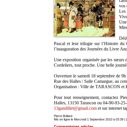
carn
vos 
Les 
Vive
Une
Mire
Dédi
Pascal et leur trilogie sur l’Histoire 
l’inauguration des Journées du Livre An
Une exposition organisée par les sœurs d
Cordeliers, tout proche. Une belle journ
Ouverture le samedi 18 septembre de 9h 
Rue des Halles / Salle Camargue, au centr
Organisation : Ville de TARASCON et
Pour tout renseignement, contactez Pier
Halles, 13150 Tarascon ou 04-90-93-25
13gandillet@gmail.com
et sur internet t
Pierre Brillard
Mis en ligne le Mercredi 1 Septembre 2010 à 03:39 | 
Commentaires articles