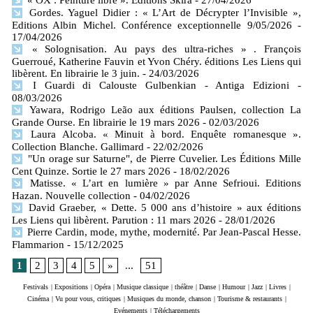
Gordes. Yaguel Didier : « L’Art de Décrypter l’Invisible »,
Editions Albin Michel. Conférence exceptionnelle 9/05/2026
-
17/04/2026
« Solognisation. Au pays des ultra-riches » . François
Guerroué, Katherine Fauvin et Yvon Chéry. éditions Les Liens qui
libèrent. En librairie le 3 juin.
- 24/03/2026
I Guardi di Calouste Gulbenkian - Antiga Edizioni
-
08/03/2026
Yawara, Rodrigo Leão aux éditions Paulsen, collection La
Grande Ourse. En librairie le 19 mars 2026
- 02/03/2026
Laura Alcoba. « Minuit à bord. Enquête romanesque ».
Collection Blanche. Gallimard
- 22/02/2026
"Un orage sur Saturne", de Pierre Cuvelier. Les Éditions Mille
Cent Quinze. Sortie le 27 mars 2026
- 18/02/2026
Matisse. « L’art en lumière » par Anne Sefrioui. Editions
Hazan. Nouvelle collection
- 04/02/2026
David Graeber, « Dette. 5 000 ans d’histoire » aux éditions
Les Liens qui libèrent. Parution : 11 mars 2026
- 28/01/2026
Pierre Cardin, mode, mythe, modernité. Par Jean-Pascal Hesse.
Flammarion
- 15/12/2025
1
2
3
4
5
»
...
51
Festivals
|
Expositions
|
Opéra
|
Musique classique
|
théâtre
|
Danse
|
Humour
|
Jazz
|
Livres
|
Cinéma
|
Vu pour vous, critiques
|
Musiques du monde, chanson
|
Tourisme & restaurants
|
Evénements
|
Téléchargements