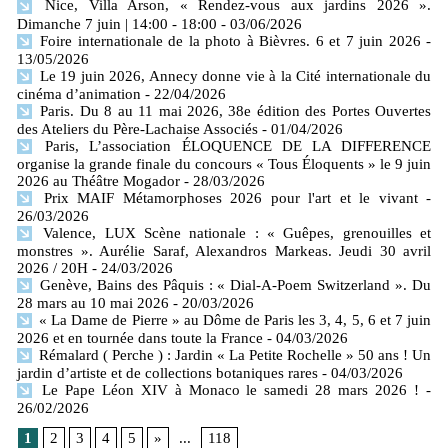
Nice, Villa Arson, « Rendez-vous aux jardins 2026 ».
Dimanche 7 juin | 14:00 - 18:00
- 03/06/2026
Foire internationale de la photo à Bièvres. 6 et 7 juin 2026
-
13/05/2026
Le 19 juin 2026, Annecy donne vie à la Cité internationale du
cinéma d’animation
- 22/04/2026
Paris. Du 8 au 11 mai 2026, 38e édition des Portes Ouvertes
des Ateliers du Père-Lachaise Associés
- 01/04/2026
Paris, L’association ÉLOQUENCE DE LA DIFFERENCE
organise la grande finale du concours « Tous Éloquents » le 9 juin
2026 au Théâtre Mogador
- 28/03/2026
Prix MAIF Métamorphoses 2026 pour l'art et le vivant
-
26/03/2026
Valence, LUX Scène nationale : « Guêpes, grenouilles et
monstres ». Aurélie Saraf, Alexandros Markeas. Jeudi 30 avril
2026 / 20H
- 24/03/2026
Genève, Bains des Pâquis : « Dial-A-Poem Switzerland ». Du
28 mars au 10 mai 2026
- 20/03/2026
« La Dame de Pierre » au Dôme de Paris les 3, 4, 5, 6 et 7 juin
2026 et en tournée dans toute la France
- 04/03/2026
Rémalard ( Perche ) : Jardin « La Petite Rochelle » 50 ans ! Un
jardin d’artiste et de collections botaniques rares
- 04/03/2026
Le Pape Léon XIV à Monaco le samedi 28 mars 2026 !
-
26/02/2026
1
2
3
4
5
»
...
118