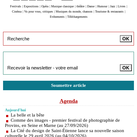
Festivals
|
Expositions
|
Opéra
|
Musique classique
|
théâtre
|
Danse
|
Humour
|
Jazz
|
Livres
|
Cinéma
|
Vu pour vous, critiques
|
Musiques du monde, chanson
|
Tourisme & restaurants
|
Evénements
|
Téléchargements
Inscription à la newsletter
Soumettre article
Agenda
Aujourd'hui
La belle et la bête
Comme des images - premier festival de photographie de
Provins, en Seine et Marne (au 27/09/2026)
La Cité du design de Saint-Étienne lance sa nouvelle saison
culturelle le 29 avril 2026 (au 04/10/2026)