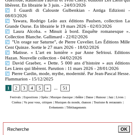
libèrent. En librairie le 3 juin.
- 24/03/2026
I Guardi di Calouste Gulbenkian - Antiga Edizioni
-
08/03/2026
Yawara, Rodrigo Leão aux éditions Paulsen, collection La
Grande Ourse. En librairie le 19 mars 2026
- 02/03/2026
Laura Alcoba. « Minuit à bord. Enquête romanesque ».
Collection Blanche. Gallimard
- 22/02/2026
"Un orage sur Saturne", de Pierre Cuvelier. Les Éditions Mille
Cent Quinze. Sortie le 27 mars 2026
- 18/02/2026
Matisse. « L’art en lumière » par Anne Sefrioui. Editions
Hazan. Nouvelle collection
- 04/02/2026
David Graeber, « Dette. 5 000 ans d’histoire » aux éditions
Les Liens qui libèrent. Parution : 11 mars 2026
- 28/01/2026
Pierre Cardin, mode, mythe, modernité. Par Jean-Pascal Hesse.
Flammarion
- 15/12/2025
1
2
3
4
5
»
...
51
Festivals
|
Expositions
|
Opéra
|
Musique classique
|
théâtre
|
Danse
|
Humour
|
Jazz
|
Livres
|
Cinéma
|
Vu pour vous, critiques
|
Musiques du monde, chanson
|
Tourisme & restaurants
|
Evénements
|
Téléchargements