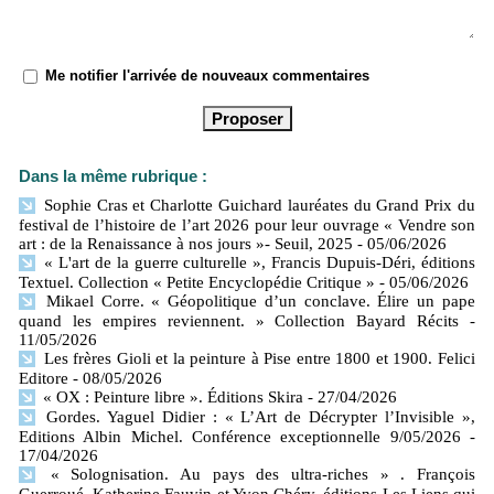
Me notifier l'arrivée de nouveaux commentaires
Dans la même rubrique :
Sophie Cras et Charlotte Guichard lauréates du Grand Prix du
festival de l’histoire de l’art 2026 pour leur ouvrage « Vendre son
art : de la Renaissance à nos jours »- Seuil, 2025
- 05/06/2026
« L'art de la guerre culturelle », Francis Dupuis-Déri, éditions
Textuel. Collection « Petite Encyclopédie Critique »
- 05/06/2026
Mikael Corre. « Géopolitique d’un conclave. Élire un pape
quand les empires reviennent. » Collection Bayard Récits
-
11/05/2026
Les frères Gioli et la peinture à Pise entre 1800 et 1900. Felici
Editore
- 08/05/2026
« OX : Peinture libre ». Éditions Skira
- 27/04/2026
Gordes. Yaguel Didier : « L’Art de Décrypter l’Invisible »,
Editions Albin Michel. Conférence exceptionnelle 9/05/2026
-
17/04/2026
« Solognisation. Au pays des ultra-riches » . François
Guerroué, Katherine Fauvin et Yvon Chéry. éditions Les Liens qui