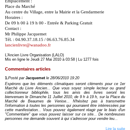
Emplacement :
Place du Marché
Au centre du Village, entre la Mairie et la Gendarmerie
Horaires :
De 09 h 00 à 19 h 00 - Entrée & Parking Gratuit
Contact :
Mr Philippe Jacquemet
Tél. : 04.90.37.18.15 / 06.63.76.85.34
lancienlivre@wanadoo.fr
L'Ancien Livre Organisation (LALO)
Mis en ligne le Jeudi 27 Mai 2010 à 03:58 | Lu 1277 fois
Commentaires articles
1.
Posté par
Jacquemet
le 28/06/2010 19:20
Espérons que les éléments climatiques seront cléments pour ce 1er
Marché du Livre Ancien... Que vous soyez simple lecteur ou grand
collectionneur bibliophile, tous les amis des livres seront les
bienvenues le Dimanche 11 Juillet 2010, de 9 h à 19 h, sur la Place du
Marché de Beaumes de Venise... N'hésitez pas à transmettre
l'information à toutes les personnes qui pourraient être intérressées par
cette manifestation... Vous pouvez également réagir par le biais d'un
"Commentaire" que vous pouvez laisser sur ce site... De nombreuses
personnes me demande souvent à qui s'adresser pour vendre leu...
Lire la suite