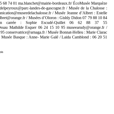
85 68 74 01 ma.blanchet@mairie-bordeaux.fr/ ÉcoMusée Marquèze
.delpeyroux@parc-landes-de-gascogne.fr / Musée de la Chalosse :
cation@museedelachalosse.fr / Musée Jeanne d’Albret : Estelle
lbret@orange.fr / Musées d’Oloron : Gishly Didon 07 79 88 10 84
aison carrée : Sophie Escudé-Quillet 06 62 88 37 55
Ossau Mathilde Esquer 06 24 15 10 95 museearudy@orange.fr /
 95 conservatrice@arnaga.fr / Musée Bonnat-Helleu : Marie Clarac
/ Musée Basque : Anne- Marie Galé / Laida Camblond : 06 20 51
ois