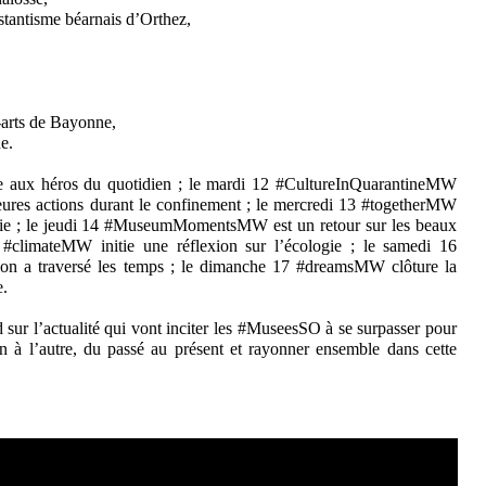
stantisme béarnais d’Orthez,
arts de Bayonne,
e.
aux héros du quotidien ; le mardi 12 #CultureInQuarantineMW
lleures actions durant le confinement ; le mercredi 13 #togetherMW
monie ; le jeudi 14 #MuseumMomentsMW est un retour sur les beaux
#climateMW initie une réflexion sur l’écologie ; le samedi 16
on a traversé les temps ; le dimanche 17 #dreamsMW clôture la
e.
 sur l’actualité qui vont inciter les #MuseesSO à se surpasser pour
on à l’autre, du passé au présent et rayonner ensemble dans cette