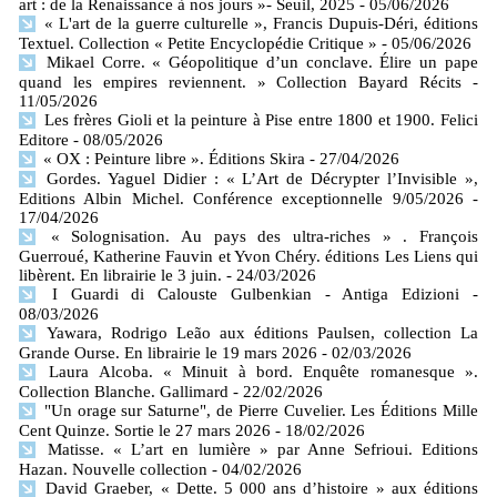
art : de la Renaissance à nos jours »- Seuil, 2025
- 05/06/2026
« L'art de la guerre culturelle », Francis Dupuis-Déri, éditions
Textuel. Collection « Petite Encyclopédie Critique »
- 05/06/2026
Mikael Corre. « Géopolitique d’un conclave. Élire un pape
quand les empires reviennent. » Collection Bayard Récits
-
11/05/2026
Les frères Gioli et la peinture à Pise entre 1800 et 1900. Felici
Editore
- 08/05/2026
« OX : Peinture libre ». Éditions Skira
- 27/04/2026
Gordes. Yaguel Didier : « L’Art de Décrypter l’Invisible »,
Editions Albin Michel. Conférence exceptionnelle 9/05/2026
-
17/04/2026
« Solognisation. Au pays des ultra-riches » . François
Guerroué, Katherine Fauvin et Yvon Chéry. éditions Les Liens qui
libèrent. En librairie le 3 juin.
- 24/03/2026
I Guardi di Calouste Gulbenkian - Antiga Edizioni
-
08/03/2026
Yawara, Rodrigo Leão aux éditions Paulsen, collection La
Grande Ourse. En librairie le 19 mars 2026
- 02/03/2026
Laura Alcoba. « Minuit à bord. Enquête romanesque ».
Collection Blanche. Gallimard
- 22/02/2026
"Un orage sur Saturne", de Pierre Cuvelier. Les Éditions Mille
Cent Quinze. Sortie le 27 mars 2026
- 18/02/2026
Matisse. « L’art en lumière » par Anne Sefrioui. Editions
Hazan. Nouvelle collection
- 04/02/2026
David Graeber, « Dette. 5 000 ans d’histoire » aux éditions