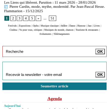
Les Liens qui libèrent. Parution : 11 mars 2026
- 28/01/2026
Pierre Cardin, mode, mythe, modernité. Par Jean-Pascal Hesse.
Flammarion
- 15/12/2025
1
2
3
4
5
»
...
51
Festivals
|
Expositions
|
Opéra
|
Musique classique
|
théâtre
|
Danse
|
Humour
|
Jazz
|
Livres
|
Cinéma
|
Vu pour vous, critiques
|
Musiques du monde, chanson
|
Tourisme & restaurants
|
Evénements
|
Téléchargements
Inscription à la newsletter
Soumettre article
Agenda
Aujourd'hui