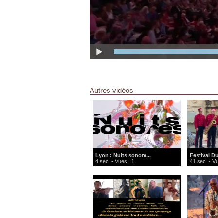
Autres vidéos
Lyon : Nuits sonore...
Festival Du
4 sec
- Vues : 1
41 sec
- Vu