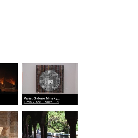
Paris, Galerie Minsky...
1 min 7 sec
- Vues : 29