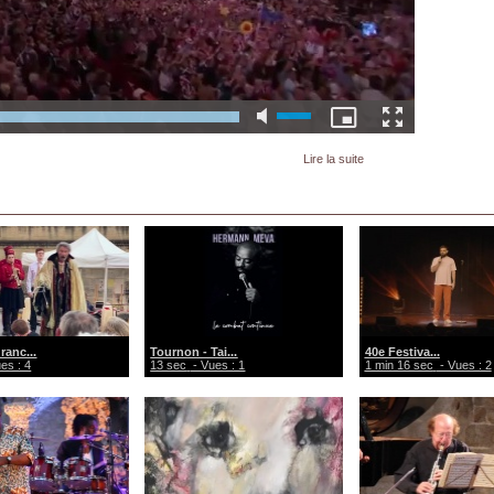
Lire la suite
ranc...
Tournon - Tai...
40e Festiva...
es : 4
13 sec
- Vues : 1
1 min 16 sec
- Vues : 2