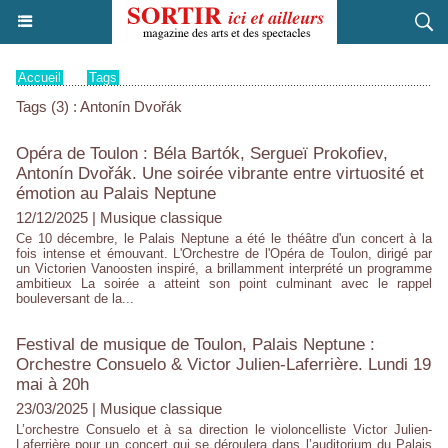
Accueil
>
Tags
Tags (3) : Antonín Dvořák
Opéra de Toulon : Béla Bartók, Sergueï Prokofiev,
Antonín Dvořák. Une soirée vibrante entre virtuosité et
émotion au Palais Neptune
12/12/2025
|
Musique classique
Ce 10 décembre, le Palais Neptune a été le théâtre d'un concert à la
fois intense et émouvant. L'Orchestre de l'Opéra de Toulon, dirigé par
un Victorien Vanoosten inspiré, a brillamment interprété un programme
ambitieux La soirée a atteint son point culminant avec le rappel
bouleversant de la...
Festival de musique de Toulon, Palais Neptune :
Orchestre Consuelo & Victor Julien-Laferrière. Lundi 19
mai à 20h
23/03/2025
|
Musique classique
L’orchestre Consuelo et à sa direction le violoncelliste Victor Julien-
Laferrière pour un concert qui se déroulera dans l’auditorium du Palais