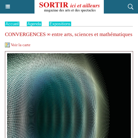
Accueil
>
Agenda
>
Expositions
CONVERGENCES ∞ entre arts, sciences et mathématiques
Voir la carte