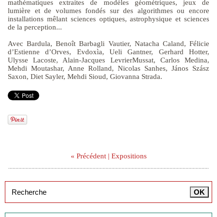
mathématiques extraites de modèles géométriques, jeux de
lumière et de volumes fondés sur des algorithmes ou encore
installations mêlant sciences optiques, astrophysique et sciences
de la perception...
Avec Bardula, Benoît Barbagli Vautier, Natacha Caland, Félicie
d’Estienne d’Orves, Evdoxìa, Ueli Gantner, Gerhard Hotter,
Ulysse Lacoste, Alain-Jacques LevrierMussat, Carlos Medina,
Mehdi Moutashar, Anne Rolland, Nicolas Sanhes, János Szász
Saxon, Diet Sayler, Mehdi Sioud, Giovanna Strada.
« Précédent
|
Expositions