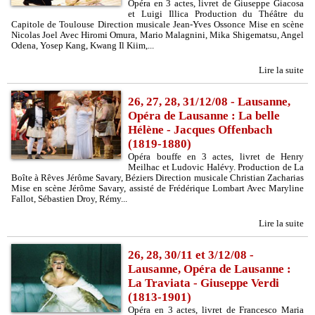
Opéra en 3 actes, livret de Giuseppe Giacosa
et Luigi Illica Production du Théâtre du
Capitole de Toulouse Direction musicale Jean-Yves Ossonce Mise en scène
Nicolas Joel Avec Hiromi Omura, Mario Malagnini, Mika Shigematsu, Angel
Odena, Yosep Kang, Kwang Il Kiim,...
Lire la suite
26, 27, 28, 31/12/08 - Lausanne,
Opéra de Lausanne : La belle
Hélène - Jacques Offenbach
(1819-1880)
Opéra bouffe en 3 actes, livret de Henry
Meilhac et Ludovic Halévy. Production de La
Boîte à Rêves Jérôme Savary, Béziers Direction musicale Christian Zacharias
Mise en scène Jérôme Savary, assisté de Frédérique Lombart Avec Maryline
Fallot, Sébastien Droy, Rémy...
Lire la suite
26, 28, 30/11 et 3/12/08 -
Lausanne, Opéra de Lausanne :
La Traviata - Giuseppe Verdi
(1813-1901)
Opéra en 3 actes, livret de Francesco Maria