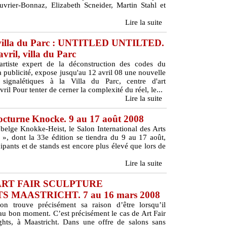
vrier-Bonnaz, Elizabeth Scneider, Martin Stahl et
Lire la suite
villa du Parc : UNTITLED UNTILTED.
vril, villa du Parc
artiste expert de la déconstruction des codes du
a publicité, expose jusqu'au 12 avril 08 une nouvelle
 signalétiques à la Villa du Parc, centre d'art
l Pour tenter de cerner la complexité du réel, le...
Lire la suite
octurne Knocke. 9 au 17 août 2008
 belge Knokke-Heist, le Salon International des Arts
», dont la 33e édition se tiendra du 9 au 17 août,
ipants et de stands est encore plus élevé que lors de
Lire la suite
. ART FAIR SCULPTURE
 MAASTRICHT. 7 au 16 mars 2008
n trouve précisément sa raison d’être lorsqu’il
au bon moment. C’est précisément le cas de Art Fair
ghts, à Maastricht. Dans une offre de salons sans