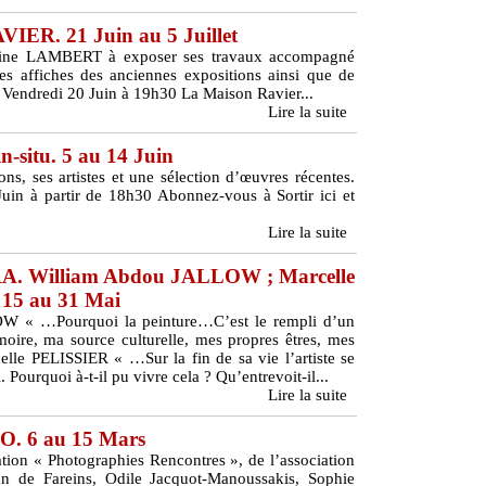
ER. 21 Juin au 5 Juillet
eleine LAMBERT à exposer ses travaux accompagné
des affiches des anciennes expositions ainsi que de
e Vendredi 20 Juin à 19h30 La Maison Ravier...
Lire la suite
n-situ. 5 au 14 Juin
ions, ses artistes et une sélection d’œuvres récentes.
uin à partir de 18h30 Abonnez-vous à Sortir ici et
Lire la suite
. William Abdou JALLOW ; Marcelle
15 au 31 Mai
 « …Pourquoi la peinture…C’est le rempli d’un
re, ma source culturelle, mes propres êtres, mes
lle PELISSIER « …Sur la fin de sa vie l’artiste se
. Pourquoi à-t-il pu vivre cela ? Qu’entrevoit-il...
Lire la suite
 6 au 15 Mars
ation « Photographies Rencontres », de l’association
 de Fareins, Odile Jacquot-Manoussakis, Sophie