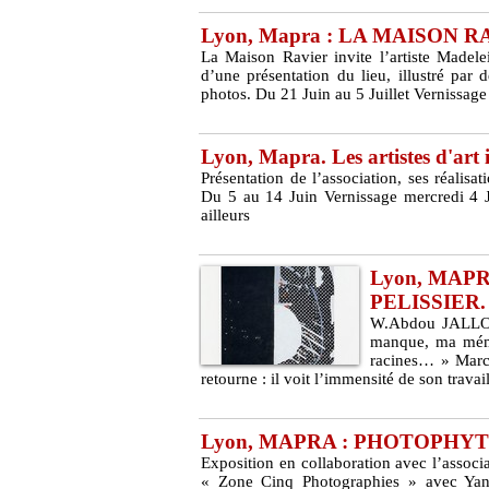
Lyon, Mapra : LA MAISON RAVI
La Maison Ravier invite l’artiste Mad
d’une présentation du lieu, illustré par 
photos. Du 21 Juin au 5 Juillet Vernissag
Lyon, Mapra. Les artistes d'art i
Présentation de l’association, ses réalisat
Du 5 au 14 Juin Vernissage mercredi 4 J
ailleurs
Lyon, MAPRA
PELISSIER. 
W.Abdou JALLOW
manque, ma mémoi
racines… » Marce
retourne : il voit l’immensité de son travail
Lyon, MAPRA : PHOTOPHYTO.
Exposition en collaboration avec l’associ
« Zone Cinq Photographies » avec Yann