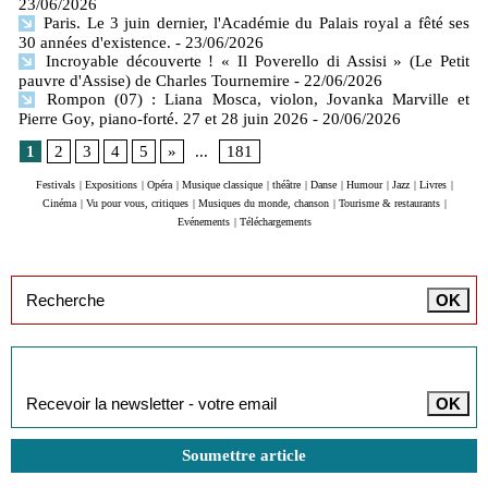
23/06/2026
Paris. Le 3 juin dernier, l'Académie du Palais royal a fêté ses
30 années d'existence.
- 23/06/2026
Incroyable découverte ! « Il Poverello di Assisi » (Le Petit
pauvre d'Assise) de Charles Tournemire
- 22/06/2026
Rompon (07) : Liana Mosca, violon, Jovanka Marville et
Pierre Goy, piano-forté. 27 et 28 juin 2026
- 20/06/2026
1
2
3
4
5
»
...
181
Festivals
|
Expositions
|
Opéra
|
Musique classique
|
théâtre
|
Danse
|
Humour
|
Jazz
|
Livres
|
Cinéma
|
Vu pour vous, critiques
|
Musiques du monde, chanson
|
Tourisme & restaurants
|
Evénements
|
Téléchargements
Inscription à la newsletter
Soumettre article