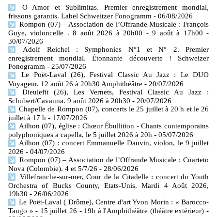
O Amor et Sublimitas. Premier enregistrement mondial,
frissons garantis. Label Schweitzer Fonogramm
- 06/08/2026
Rompon (07) – Association de l’Offrande Musicale : François
Guye, violoncelle . 8 août 2026 à 20h00 - 9 août à 17h00
-
30/07/2026
Adolf Reichel : Symphonies N°1 et N° 2. Premier
enregistrement mondial. Étonnante découverte ! Schweizer
Fonogramm
- 25/07/2026
Le Poët-Laval (26), Festival Classic Au Jazz : Le DUO
Voyageur. 12 août 26 à 20h30 Amphithéâtre
- 20/07/2026
Dieulefit (26), Les Vernets, Festival Classic Au Jazz :
Schubert/Cavanna. 9 août 2026 à 20h30
- 20/07/2026
Chapelle de Rompon (07), concerts le 25 juillet à 20 h et le 26
juillet à 17 h
- 17/07/2026
Ailhon (07), église : Chœur Ébullition - Chants contemporains
polyphoniques a capella, le 5 juillet 2026 à 20h
- 05/07/2026
Ailhon (07) : concert Emmanuelle Dauvin, violon, le 9 juillet
2026
- 04/07/2026
Rompon (07) – Association de l’Offrande Musicale : Cuarteto
Nova (Colombie). 4 et 5/7/26
- 28/06/2026
Villefranche-sur-mer, Cour de la Citadelle : concert du Youth
Orchestra of Bucks County, Etats-Unis. Mardi 4 Août 2026,
19h30
- 26/06/2026
Le Poët-Laval ( Drôme), Centre d'art Yvon Morin : « Barocco-
Tango » - 15 juillet 26 - 19h à l'Amphithéâtre (théâtre extérieur)
-